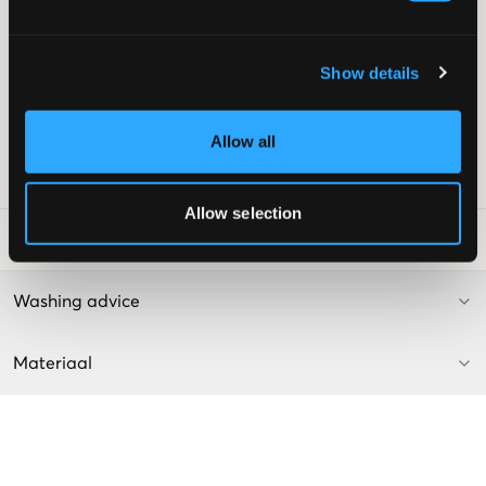
Print
Rechte pasvorm
Windbestendig
Show details
Goede ademende eigenschappen
Boorden
Binnenzak met ritssluiting
Kleur: 470 Bright Red
Allow all
SKU
:
110312-002
Allow selection
Laundry Advice
:
Washing advice
Materiaal