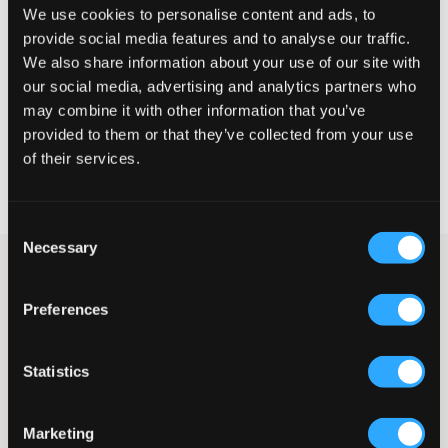
We use cookies to personalise content and ads, to
Te klein
Perfect
Te groot
provide social media features and to analyse our traffic.
MAATTABEL
We also share information about your use of our site with
our social media, advertising and analytics partners who
KIES EEN MAAT
may combine it with other information that you’ve
provided to them or that they’ve collected from your use
of their services.
Snelle levering
Gratis verzending vanaf €69
Recht op herroeping binnen 60 dagen
Consent
Necessary
Selection
Zwart en rood donsjack van Sail Racing. De voering van de jas
bestaat uit 80% dons en 20% veren. De buitenstof is ademend
Preferences
en windbestendig. Het logo van het merk is in het wit gedrukt en
geplaatst op de borst en in de nek. Voorzien van zakken met
ritssluiting aan de voorkant. Dit is een handige warme jas met
een eenvoudig tijdloos ontwerp.
Statistics
Jas
Ritssluiting
Marketing
Zakken met ritssluiting