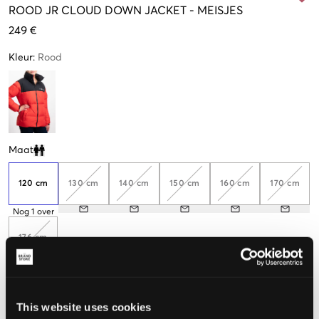
ROOD
JR CLOUD DOWN JACKET
-
MEISJES
249 €
Kleur
:
Rood
Maat
Clone modal
120 cm
130 cm
140 cm
150 cm
160 cm
170 cm
Nog
1
over
176 cm
De maat lijkt
This website uses cookies