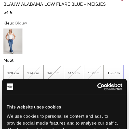
BLAUW
ALABAMA LOW FLARE BLUE
-
MEISJES
54 €
Kleur
:
Blauw
Maat
128 cm
134 cm
140 cm
146 cm
152 cm
158 cm
164 cm
170 cm
176 cm
182 cm
188 cm
This website uses cookies
We use cookies to personalise content and ads, to
De maat lijkt
provide social media features and to analyse our traffic.
Te klein
Perfect
Te groot