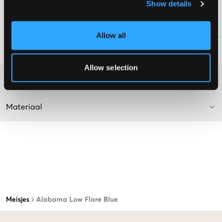
Show details
Kleur: Denim
SKU
:
112475-001
Allow all
Laundry Advice
:
Allow selection
Washing advice
Materiaal
Meisjes
Alabama Low Flare Blue