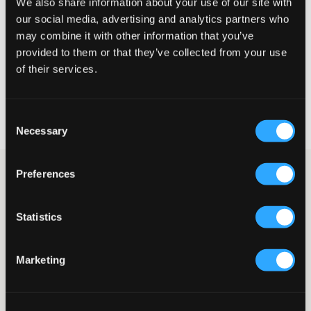
We also share information about your use of our site with
our social media, advertising and analytics partners who
MAATTABEL
may combine it with other information that you’ve
provided to them or that they’ve collected from your use
KIES EEN MAAT
of their services.
Snelle levering
Consent
Gratis verzending vanaf €69
Necessary
Recht op herroeping binnen 60 dagen
Selection
Preferences
Bootcut jeans in een middenblauwe wassing van Grunt. De taille
is normaal hoog en de benen zijn bovenaan strak en onderaan
wijd. De achterzakken hebben kleppen en knopen. Aan de
binnenkant van de jeans zit een verstelbare elastiek.
Statistics
Jeans
Normaal hoge taille
Marketing
Bootcut
Achterzakken met klep en knoop
Verstelbare elastiek
Gulp bestaande uit knoop en ritssluiting