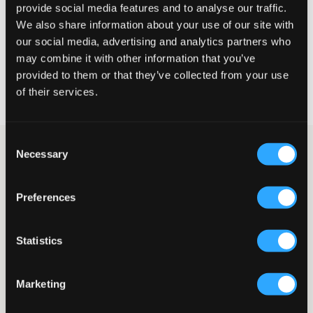
MAATTABEL
provide social media features and to analyse our traffic.
We also share information about your use of our site with
KIES EEN MAAT
our social media, advertising and analytics partners who
may combine it with other information that you’ve
provided to them or that they’ve collected from your use
Snelle levering
of their services.
Gratis verzending vanaf €69
Recht op herroeping binnen 60 dagen
Consent
Donkerblauwe vijfzakkenjeans van het populaire merk True
Necessary
Selection
Religion. De taille is zeer laag en de gulp bestaat uit een knoop
en een korte ritssluiting. De achterzakken hebben borduursel,
klep en knoop. De pasvorm is bootcut, wat momenteel een van
Preferences
de meest populaire jeansmodellen is. Deze jeans hebben lange
pijpen. De binnenbeenlengte is 82 cm en alle maten hebben
dezelfde binnenbeenlengte.
Statistics
Jeans
Gulp bestaande uit knoop en ritssluiting
Vijfzakkenmodel
Marketing
Achterzakken met klep en knoop
Borduursel