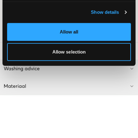
Lage taille
Pasvorm: Bootcut
Show details
Kleur: Muddy Waters
Supplier color/color code
:
MUDDY WATERS
Allow all
SKU
:
124577-001
Laundry Advice
:
Allow selection
Washing advice
Materiaal