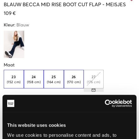
BLAUW
BECCA MID RISE BOOT CUT FLAP
-
MEISJES
109 €
Kleur
:
Blauw
Maat
23
24
25
26
27
(152 cm)
(158 cm)
(164 cm)
(170 cm)
(176 cm)
Deze jeans zijn lang
De maat lijkt
This website uses cookies
Te klein
Perfect
Te groot
We use cookies to personalise content and ads, to