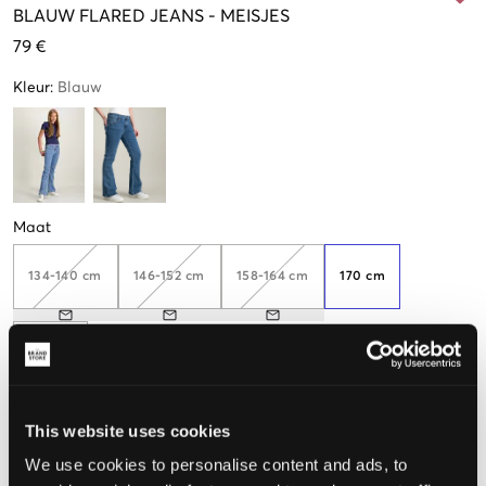
BLAUW
FLARED JEANS
-
MEISJES
79 €
Kleur
:
Blauw
Maat
134-140 cm
146-152 cm
158-164 cm
170 cm
176 cm
This website uses cookies
De maat lijkt
We use cookies to personalise content and ads, to