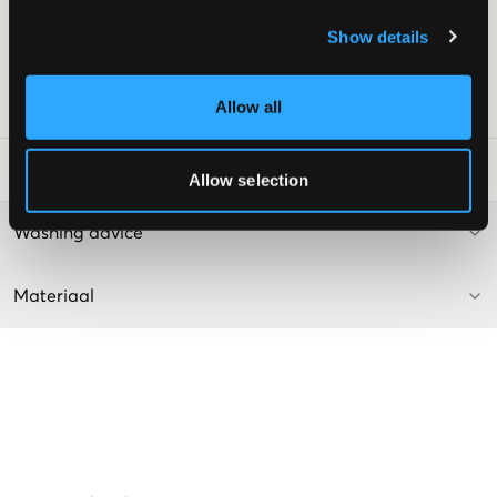
Wijd uitlopende pijpen (Bootcut)
Show details
Gulp bestaande uit knoop en ritssluiting
Kleur: 970 Mid Blue
Allow all
SKU
:
126822-002
Laundry Advice
:
Allow selection
Washing advice
Materiaal