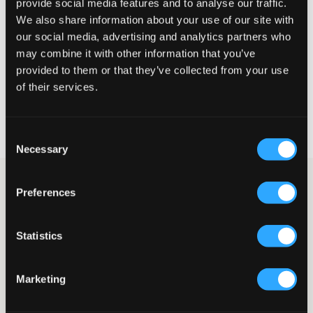
provide social media features and to analyse our traffic.
Te klein
Perfect
Te groot
We also share information about your use of our site with
our social media, advertising and analytics partners who
may combine it with other information that you’ve
KIES EEN MAAT
provided to them or that they’ve collected from your use
of their services.
Snelle levering
Gratis verzending vanaf €69
Consent
Recht op herroeping binnen 60 dagen
Necessary
Selection
Middenblauwe vijfzakkenjeans van Gant in bootcut-model. De
Preferences
taille is normaal hoog en verstelbaar aan de binnenkant zodat
de jeans zo goed en comfortabel mogelijk zit. De pijpen zijn
smal en wijd uitlopend aan de onderkant. De gulp bestaat uit
Statistics
een knoop en een ritssluiting. Dit jeansmodel is het absoluut
meest trendy jeansmodel voor lente en zomer 2024.
Jeans
Marketing
Vijfzakkenmodel
Normale taillehoogte
Verstelbare taille