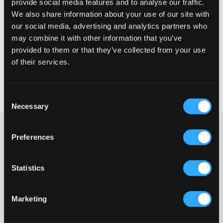
provide social media features and to analyse our traffic.
Te klein
Perfect
Te groot
We also share information about your use of our site with
MAATTABEL
our social media, advertising and analytics partners who
may combine it with other information that you’ve
KIES EEN MAAT
provided to them or that they’ve collected from your use
of their services.
Snelle levering
Gratis verzending vanaf €69
Consent
Recht op herroeping binnen 60 dagen
Necessary
Selection
Femficksjeans van Gina Tricot Young. De taille is laag en de gulp
Preferences
bestaat uit twee knopen en een ritssluiting. De taille is
verstelbaar zodat de jeans zo goed en comfortabel mogelijk zit.
De broekspijpen hebben een ontspannen pasvorm en zijn wijd
Statistics
uitlopend aan de onderkant.
Jeans
Gulp bestaande uit 2 knopen en ritssluiting
Marketing
Vijfzakkenmodel
Lage taille
Wijd uitlopende broekspijpen