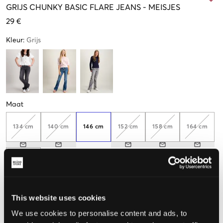
GRIJS
CHUNKY BASIC FLARE JEANS
-
MEISJES
29 €
Kleur
:
Grijs
Maat
134 cm
140 cm
146 cm
152 cm
158 cm
164 cm
170 cm
This website uses cookies
De maat lijkt
We use cookies to personalise content and ads, to