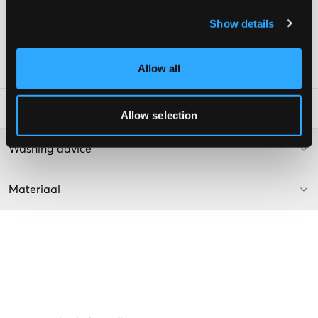
Ontspannen pasvorm
Show details
Verstelbare taille
Kleur: Grijs
Allow all
SKU
:
122404-003
Laundry Advice
:
Allow selection
Washing advice
Materiaal