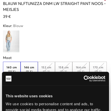
BLAUW
NLFTUNIZZA DNM LW STRAIGHT PANT NOOS
-
MEISJES
39 €
Kleur
:
Blauw
Maat
140 cm
146 cm
152 cm
158 cm
164 cm
170 cm
(10 Y)
(11 Y)
(12 Y)
(13 Y)
(14 Y)
(15 Y)
Weinig
beschikbaar
176 cm
(16 Y)
This website uses cookies
We use cookies to personalise content and ads, to
provide social media features and to analyse our traffic.