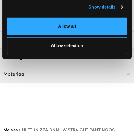
Wijde pijpen
Show details
Kleur: Lichtblauw Denim
SKU
:
124409-001
Allow all
Laundry Advice
:
Allow selection
Washing advice
Materiaal
Meisjes
NLFTUNIZZA DNM LW STRAIGHT PANT NOOS