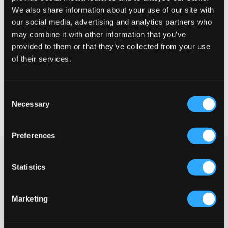
De maat lijkt
We also share information about your use of our site with
our social media, advertising and analytics partners who
Te klein
Perfect
Te groot
may combine it with other information that you’ve
provided to them or that they’ve collected from your use
MAATTABEL
of their services.
KIES EEN MAAT
Consent
Snelle levering
Necessary
Selection
Gratis verzending vanaf €69
Recht op herroeping binnen 60 dagen
Preferences
Vijfzakkenjeans van LMTD in een lichte tint. De taille is normaal
hoog en er is een verstelbare elastiek aan de binnenkant. De
Statistics
pijpen zijn wijd en de gulp bestaat uit een knoop en ritssluiting.
Jeans
Vijfzakkenmodel
Marketing
Gulp bestaande uit knoop en ritssluiting
Verstelbare taille
Hoge taille