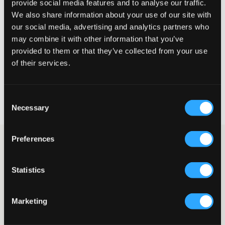
provide social media features and to analyse our traffic.
We also share information about your use of our site with
Te klein
Perfect
Te groot
our social media, advertising and analytics partners who
MAATTABEL
may combine it with other information that you’ve
provided to them or that they’ve collected from your use
KIES EEN MAAT
of their services.
Snelle levering
Consent
Gratis verzending vanaf €69
Necessary
Selection
Recht op herroeping binnen 60 dagen
Preferences
Vijfzakkenjeans van GARCIA in een middenblauwe wassing. De
broek heeft een hoge taille en een super slim-fit pijp. De taille is
verstelbaar en de gulp bestaat uit een rits en een knoop.
Statistics
Jeans
Gulp met knoop
Vijfzakkenmodel
Marketing
Hoge taille
Smalle pijpen
Verstelbare taille