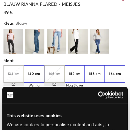
BLAUW
RIANNA FLARED
-
MEISJES
49 €
Kleur
:
Blauw
Maat
134 cm
140 cm
146 cm
152 cm
158 cm
164 cm
Weinig
Nog
3
over
beschikbaar
170 cm
176 cm
Nog
2
over
This website uses cookies
We use cookies to personalise content and ads, to
De maat lijkt