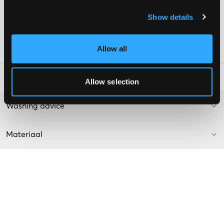
Patch achterop
Show details
Kleur: 575-7528 Medium Used
Supplier color/color code
:
medium used
Allow all
SKU
:
120066-002
Laundry Advice
:
Allow selection
Washing advice
Materiaal