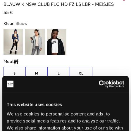
BLAUW
K NSW CLUB FLC HD FZ LS LBR
-
MEISJES
55 €
Kleur
:
Blauw
Maat
Clone modal
S
M
L
XL
128-137cm
137-147cm
147-158cm
158-170cm
De maat lijkt
This website uses cookies
Te klein
Perfect
Te groot
We use cookies to personalise content and ads, to
provide social media features and to analyse our traffic.
MAATTABEL
We also share information about your use of our site with