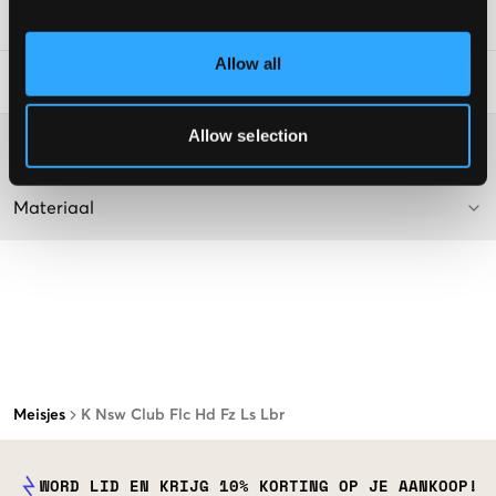
SKU
:
120805-003
Allow all
Laundry Advice
:
Allow selection
Washing advice
Materiaal
Meisjes
K Nsw Club Flc Hd Fz Ls Lbr
WORD LID EN KRIJG 10% KORTING OP JE AANKOOP!