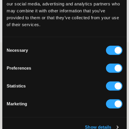
our social media, advertising and analytics partners who
KIES EEN MAAT
may combine it with other information that you’ve
provided to them or that they’ve collected from your use
Snelle levering
of their services.
Gratis verzending vanaf €69
Recht op herroeping binnen 60 dagen
Consent
Necessary
Selection
Blauwe zip-hoodie met capuchon en zakken van Nike. Het logo
is in wit geborduurd op de borst. De trui heeft een ribboord aan
de onderkant en mouwuiteinden. Deze hoodie is geschikt voor
Preferences
zowel school als sport.
Zip-hoodie
Rits
Statistics
Borduurwerk
Geribde boorden
Capuchon
Marketing
Zakken
Normale pasvorm
Kleur: Marine/Wit
Supplier color/color code
:
MIDNIGHT NAVY/WHITE
Show details