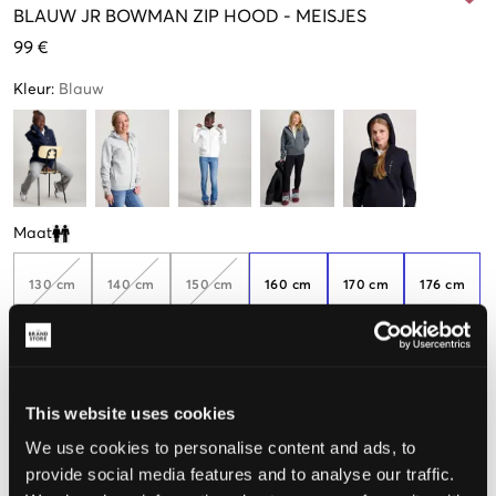
BLAUW
JR BOWMAN ZIP HOOD
-
MEISJES
99 €
Kleur
:
Blauw
Maat
Clone modal
130 cm
140 cm
150 cm
160 cm
170 cm
176 cm
De maat lijkt
This website uses cookies
Te klein
Perfect
Te groot
We use cookies to personalise content and ads, to
provide social media features and to analyse our traffic.
MAATTABEL