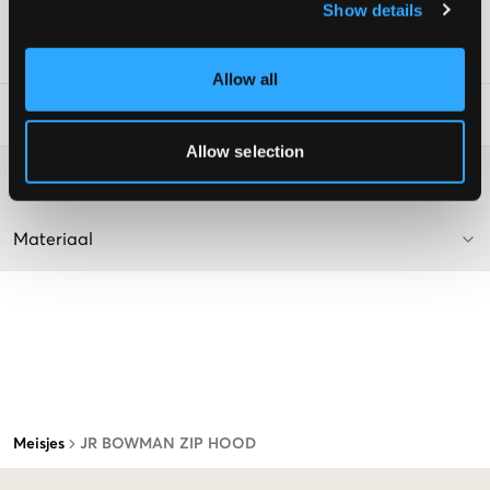
Show details
Supplier color/color code
:
NAVY
SKU
:
110282-012
Allow all
Laundry Advice
:
Allow selection
Washing advice
Materiaal
Meisjes
JR BOWMAN ZIP HOOD