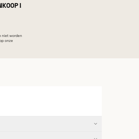
NKOOP!
n niet worden
hap onze