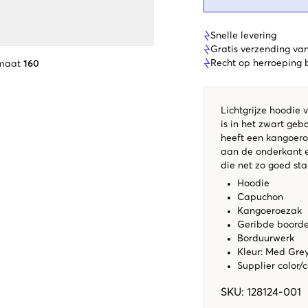
Snelle levering
Gratis verzending va
Recht op herroeping
 maat
160
Lichtgrijze hoodie
is in het zwart geb
heeft een kangoer
aan de onderkant e
die net zo goed st
Hoodie
Capuchon
Kangoeroezak
Geribde boord
Borduurwerk
Kleur: Med Gr
Supplier color/
SKU
:
128124-001