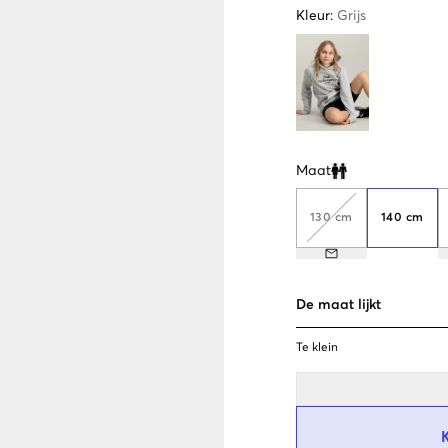
Kleur
:
Grijs
Maat
Clone modal
130 cm
140 cm
De maat lijkt
Te klein