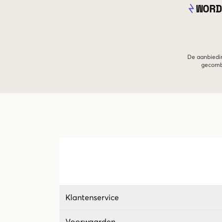
WORD
De aanbiedin
gecombi
Klantenservice
Voorwaarden