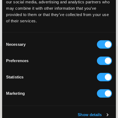
our social media, advertising and analytics partners who
may combine it with other information that you’ve
KIES EEN MAAT
provided to them or that they’ve collected from your use
of their services.
Snelle levering
Gratis verzending vanaf €69
Consent
Recht op herroeping binnen 60 dagen
Necessary
Selection
Zwarte hoodie van Nike. Het bekende logo van het merk is op
Preferences
de borst gedrukt en daaronder bevinden zich twee zakken.
Geribde boorden zitten aan de onderkant en bij de
mouwuiteinden. De pasvorm is normaal.
Statistics
Hoodie
Capuchon
Print
Marketing
Zakken
Normale pasvorm
Kleur: Black/White
Supplier color/color code
:
BLACK/WHITE
Show details