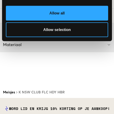
SKU
:
120808-001
Allow all
Laundry Advice
:
Allow selection
Washing advice
Materiaal
Meisjes
K NSW CLUB FLC HDY HBR
WORD LID EN KRIJG 10% KORTING OP JE AANKOOP!