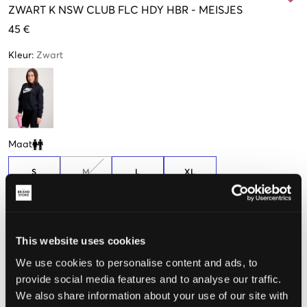
ZWART
K NSW CLUB FLC HDY HBR
-
MEISJES
45 €
Kleur
:
Zwart
Maat
Clone modal
S
M
L
XL
128-137cm
137-147cm
147-158cm
158-170cm
Weinig
beschikbaar
This website uses cookies
De maat lijkt
We use cookies to personalise content and ads, to
provide social media features and to analyse our traffic.
Te klein
Perfect
Te groot
We also share information about your use of our site with
MAATTABEL