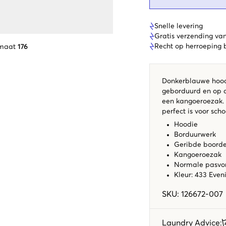
Snelle levering
Gratis verzending va
Recht op herroeping
 maat
176
Donkerblauwe hoodi
geborduurd en op d
een kangoeroezak. 
perfect is voor scho
Hoodie
Borduurwerk
Geribde boord
Kangoeroezak
Normale pasv
Kleur: 433 Even
SKU
:
126672-007
Laundry Advice
: