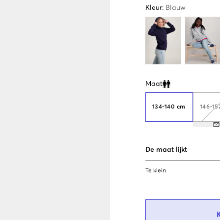
Kleur
:
Blauw
Maat
Clone modal
134-140 cm
146-15
De maat lijkt
Te klein