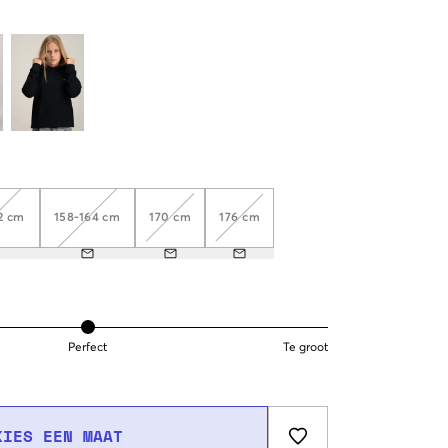
2 cm
158-164 cm
170 cm
176 cm
Perfect
Te groot
KIES EEN MAAT