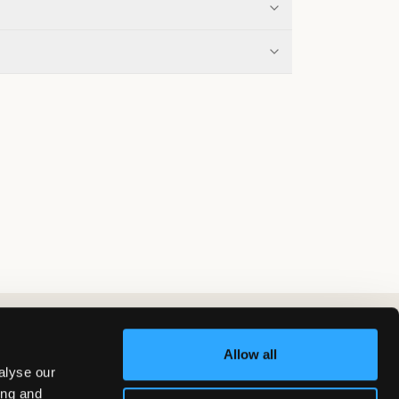
Allow all
alyse our
ing and