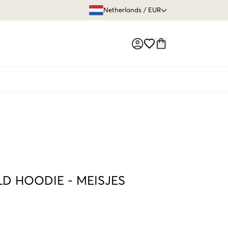
GRATIS VERZEN
Netherlands
/
EUR
Market switch
LD HOODIE
-
MEISJES