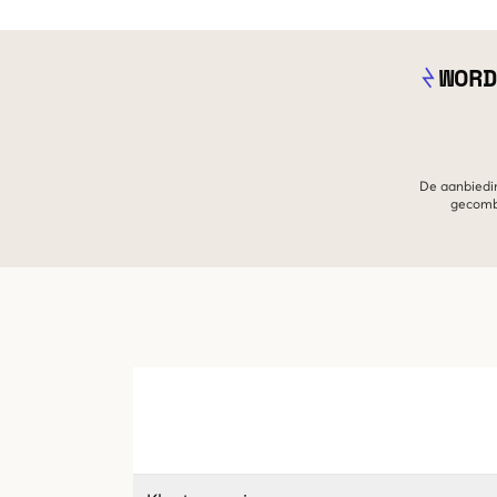
WORD
De aanbiedin
gecombi