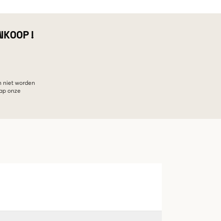
NKOOP!
n niet worden
hap onze