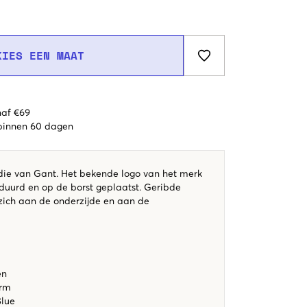
KIES EEN MAAT
naf €69
 binnen 60 dagen
ie van Gant. Het bekende logo van het merk
rduurd en op de borst geplaatst. Geribde
ich aan de onderzijde en aan de
en
orm
Blue