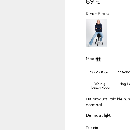
89 €
Kleur
:
Blauw
Maat
Clone modal
134-140 cm
146-15
Weinig
Nog
1
beschikbaar
Dit product valt klein
normaal.
De maat lijkt
Te klein