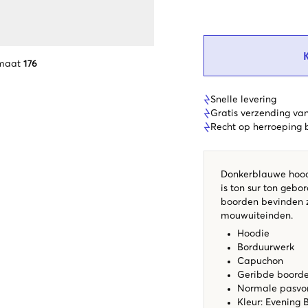
 maat
176
Snelle levering
Gratis verzending va
Recht op herroeping
Donkerblauwe hood
is ton sur ton gebo
boorden bevinden z
mouwuiteinden.
Hoodie
Borduurwerk
Capuchon
Geribde boord
Normale pasv
Kleur: Evening 