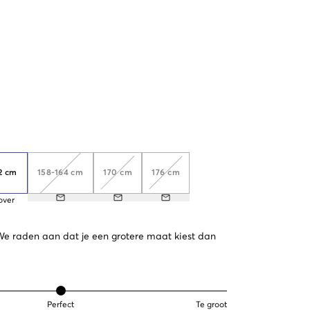
2 cm
158-164 cm
170 cm
176 cm
over
. We raden aan dat je een grotere maat kiest dan
Perfect
Te groot