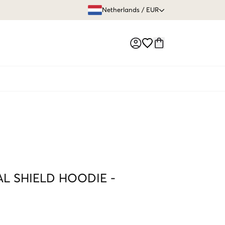
GRATIS VERZEN
Netherlands
/
EUR
Market switch
L SHIELD HOODIE
-