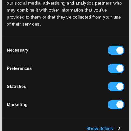
MAATTABEL
our social media, advertising and analytics partners who
may combine it with other information that you’ve
KIES EEN MAAT
provided to them or that they’ve collected from your use
of their services.
Snelle levering
Gratis verzending vanaf €69
Consent
Recht op herroeping binnen 60 dagen
Necessary
Selection
Donkerblauwe sweatshirt van Lexington. De trui heeft een ronde
Preferences
hals en een normale pasvorm. Het logo van het merk staat op
een kleine patch op de borst. Boorden zitten aan de onderkant
en bij de mouwen. Combineer deze met je favoriete jeans.
Statistics
Sweatshirt
Ronde hals
Normale pasvorm
Marketing
Patch
Boorden
Kleur: Dark Blue
Supplier color/color code
:
Dark Blue
Show details