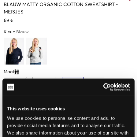
BLAUW
MATTY ORGANIC COTTON SWEATSHIRT
-
MEISJES
69 €
Kleur
:
Blauw
Maat
Clone modal
146-152 cm
158-164 cm
170 cm
176 cm
This website uses cookies
De maat lijkt
We use cookies to personalise content and ads, to
provide social media features and to analyse our traffic.
Te klein
Perfect
Te groot
We also share information about your use of our site with