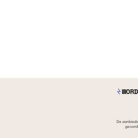
WORD
De aanbiedin
gecombi