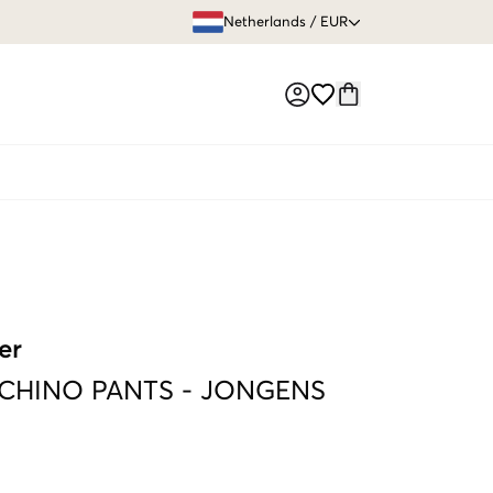
GRATIS VERZEN
Netherlands
/
EUR
Market switch
er
 CHINO PANTS
-
JONGENS