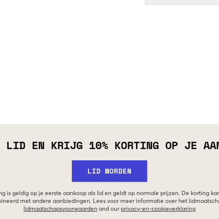
 LID EN KRIJG 10% KORTING OP JE AA
LID WORDEN
g is geldig op je eerste aankoop als lid en geldt op normale prijzen. De korting ka
neerd met andere aanbiedingen. Lees voor meer informatie over het lidmaatsc
lidmaatschapsvoorwaarden
and our
privacy-en-cookieverklaring