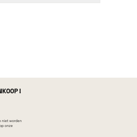
NKOOP!
n niet worden
hap onze