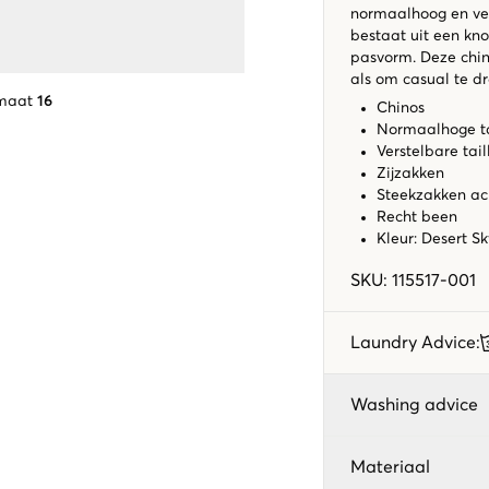
normaalhoog en ver
bestaat uit een kno
pasvorm. Deze chin
als om casual te d
 maat
16
Chinos
Normaalhoge ta
Verstelbare tail
Zijzakken
Steekzakken ac
Recht been
Kleur: Desert S
SKU
:
115517-001
Laundry Advice
:
Washing advice
Materiaal