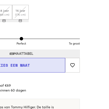
14 jaar
16 jaar
164 cm)
(176 cm)
Perfect
Te groot
MAATTABEL
KIES EEN MAAT
naf €69
 binnen 60 dagen
s van Tommy Hilfiger. De taille is