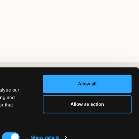
Allow all
alyse our
ing and
Allow selection
r that
Show details