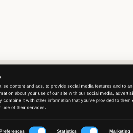
Market switcher
s
ise content and ads, to provide social media features and to an
rmation about your use of our site with our social media, advertis
 combine it with other information that you’ve provided to them o
 use of their services.
Netherlands
/
EUR
© Copyright 2026 Kids Brand Store AB
Preferences
Statistics
Marketing