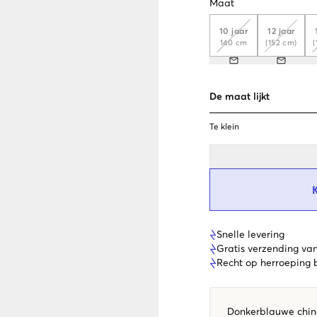
Maat
10 jaar
12 jaar
140 cm
(152 cm)
(
De maat lijkt
Te klein
Snelle levering
Gratis verzending va
Recht op herroeping
Donkerblauwe chino