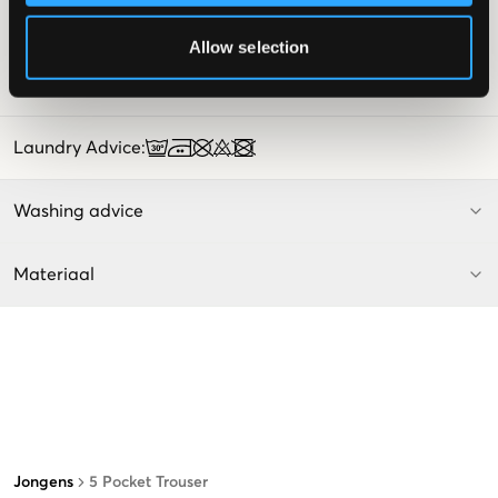
Patch
Kleur: Nomad
Allow selection
SKU
:
127517-002
Laundry Advice
:
Washing advice
Materiaal
Jongens
5 Pocket Trouser