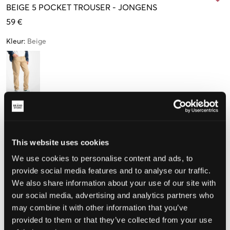
BEIGE
5 POCKET TROUSER
-
JONGENS
59 €
Kleur
:
Beige
Maat
8-9 jaar
9-10 jaar
10-11 jaar
12-13 jaar
14-15 jaar
128-134 cm
134-140 cm
140-146 cm
152-158 cm
164-170 cm
This website uses cookies
We use cookies to personalise content and ads, to
15-16 jaar
provide social media features and to analyse our traffic.
170-176 cm
We also share information about your use of our site with
our social media, advertising and analytics partners who
may combine it with other information that you’ve
De maat lijkt
provided to them or that they’ve collected from your use