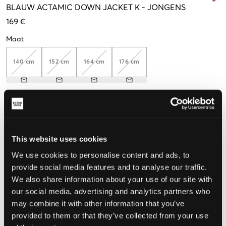
BLAUW
ACTAMIC DOWN JACKET K
-
JONGENS
169 €
Maat
140 cm
152 cm
164 cm
176 cm
De maat lijkt
Te klein
Perfect
Te groot
This website uses cookies
We use cookies to personalise content and ads, to
provide social media features and to analyse our traffic.
KIES EEN MAAT
We also share information about your use of our site with
our social media, advertising and analytics partners who
may combine it with other information that you’ve
Snelle levering
Gratis verzending vanaf €69
provided to them or that they’ve collected from your use
Recht op herroeping binnen 60 dagen