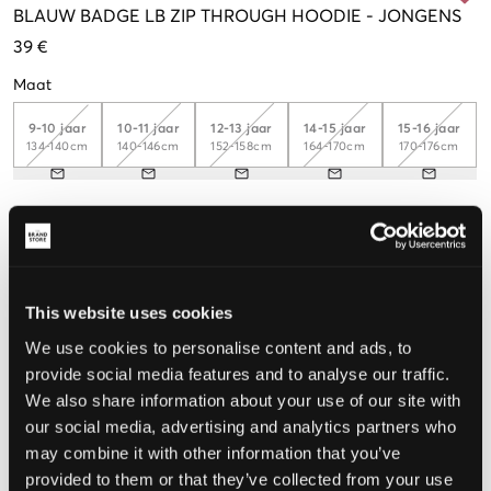
BLAUW
BADGE LB ZIP THROUGH HOODIE
-
JONGENS
39 €
Maat
9-10 jaar
10-11 jaar
12-13 jaar
14-15 jaar
15-16 jaar
134-140cm
140-146cm
152-158cm
164-170cm
170-176cm
De maat lijkt
Te klein
Perfect
Te groot
This website uses cookies
MAATTABEL
We use cookies to personalise content and ads, to
KIES EEN MAAT
provide social media features and to analyse our traffic.
We also share information about your use of our site with
our social media, advertising and analytics partners who
Snelle levering
may combine it with other information that you’ve
Gratis verzending vanaf €69
provided to them or that they’ve collected from your use
Recht op herroeping binnen 60 dagen