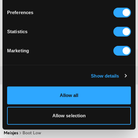
KIES EEN MAAT
Preferences
Snelle levering
Statistics
Gratis verzending vanaf €69
Recht op herroeping binnen 60 dagen
Marketing
SKU
:
133512-005
Washing advice
Show details
Allow all
Allow selection
Meisjes
Boot Low