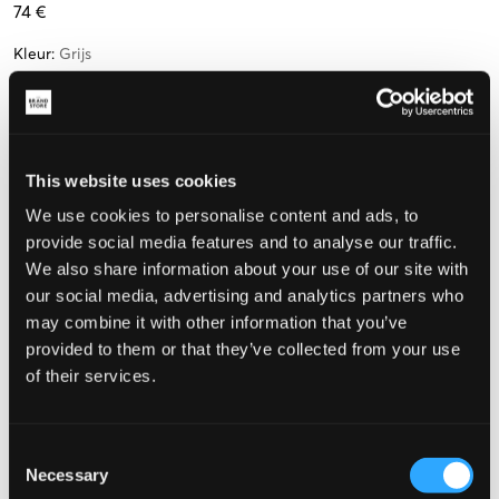
74 €
Kleur
:
Grijs
This website uses cookies
Maat
We use cookies to personalise content and ads, to
provide social media features and to analyse our traffic.
35
36
37
38
39
40
(22.8 cm)
(23.5 cm)
(24.1 cm)
(24.5 cm)
(24.8 cm)
We also share information about your use of our site with
our social media, advertising and analytics partners who
Weinig
beschikbaar
may combine it with other information that you’ve
provided to them or that they’ve collected from your use
Meet je voeten op, zodat je de juiste maat kunt kiezen
of their services.
De maat lijkt
Te klein
Perfect
Te groot
Consent
Necessary
Selection
MAATTABEL