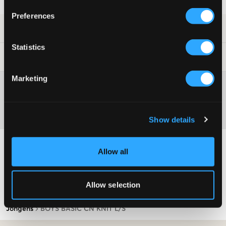
Recht op herroeping binnen 60 dagen
Preferences
SKU
:
115807-004
Statistics
Laundry Advice
:
Marketing
Washing advice
Materiaal
Show details
Allow all
Allow selection
Jongens
BOYS BASIC CN KNIT L/S