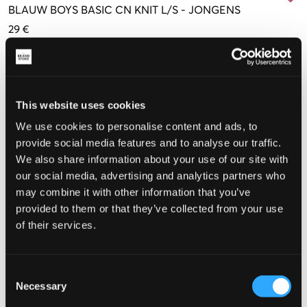
BLAUW
BOYS BASIC CN KNIT L/S
-
JONGENS
29 €
Maat
10 jaar
12 jaar
14 jaar
16 jaar
140 cm
(152 cm)
(164 cm)
(176 cm)
This website uses cookies
Nog
1
over
We use cookies to personalise content and ads, to
provide social media features and to analyse our traffic.
De maat lijkt
We also share information about your use of our site with
our social media, advertising and analytics partners who
Te klein
Perfect
Te groot
may combine it with other information that you’ve
MAATTABEL
provided to them or that they’ve collected from your use
of their services.
KIES EEN MAAT
Consent
Snelle levering
Necessary
Selection
Gratis verzending vanaf €69