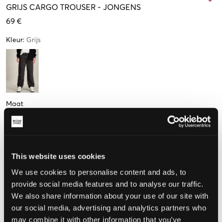
GRIJS
CARGO TROUSER
-
JONGENS
69 €
Kleur
:
Grijs
Maat
8-9 jaar
9-10 jaar
10-11 jaar
12-13 jaar
14-15 jaar
128-134 cm
134-140 cm
140-146 cm
152-158 cm
164-170 cm
Weinig
beschikbaar
This website uses cookies
15-16 jaar
We use cookies to personalise content and ads, to
170-176 cm
provide social media features and to analyse our traffic.
We also share information about your use of our site with
our social media, advertising and analytics partners who
De maat lijkt
may combine it with other information that you’ve