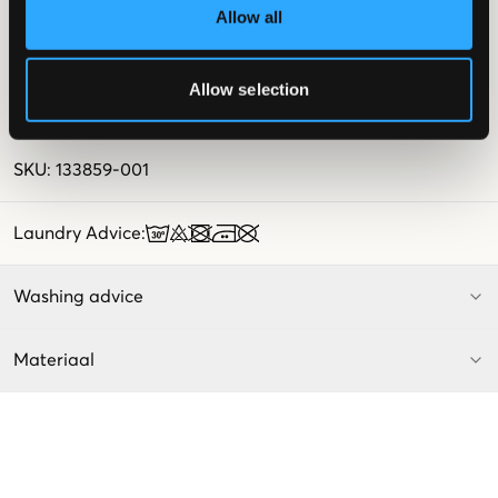
Allow all
Zakken aan de zijkanten
Twee achterzakken
Zakken op de pijpen
Patch
Allow selection
Kleur: Gunmetal
De tekst is AI-gegenereerd.
SKU
:
133859-001
Laundry Advice
:
Washing advice
Materiaal