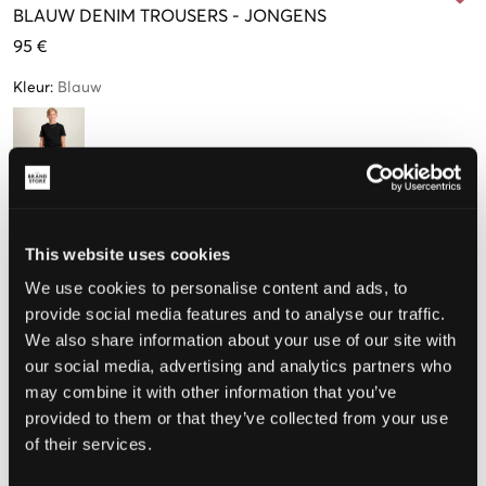
BLAUW
DENIM TROUSERS
-
JONGENS
95 €
Kleur
:
Blauw
Maat
This website uses cookies
10 jaar
12 jaar
14 jaar
16 jaar
We use cookies to personalise content and ads, to
(138 cm)
(150 cm)
(162 cm)
(174 cm)
provide social media features and to analyse our traffic.
Nog
3
over
We also share information about your use of our site with
our social media, advertising and analytics partners who
De maat lijkt
may combine it with other information that you’ve
provided to them or that they’ve collected from your use
Te klein
Perfect
Te groot
of their services.
MAATTABEL