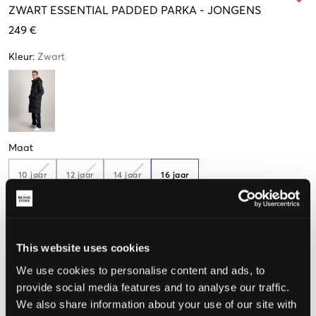
ZWART
ESSENTIAL PADDED PARKA
-
JONGENS
249 €
Kleur
:
Zwart
Maat
10 jaar
12 jaar
14 jaar
16 jaar
140 cm
(152 cm)
(164 cm)
(176 cm)
De maat lijkt
This website uses cookies
We use cookies to personalise content and ads, to
Te klein
Perfect
Te groot
provide social media features and to analyse our traffic.
MAATTABEL
We also share information about your use of our site with