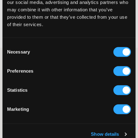
our social media, advertising and analytics partners who
KIES EEN MAAT
may combine it with other information that you’ve
provided to them or that they’ve collected from your use
of their services.
Snelle levering
Gratis verzending vanaf €69
Recht op herroeping binnen 60 dagen
Consent
Necessary
Selection
Zwarte lange jas van Tommy Hilfiger. De jas heeft een
afneembare capuchon. De voering bestaat uit polyester. Aan de
Preferences
voorkant bevindt zich een ritssluiting samen met het
geborduurde logo van het merk en zakken.
Jas
Statistics
Capuchon (afneembaar)
Ritssluiting
Borduurwerk
Marketing
Voorzakken met knoop
Binnenzak met klittenband
Normale pasvorm
Kleur: Zwart
Show details