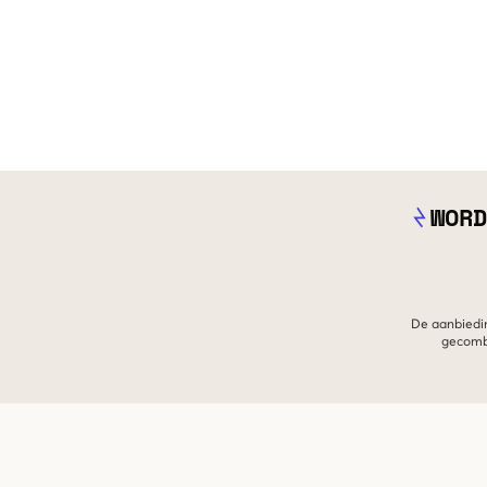
WORD
De aanbiedin
gecombi