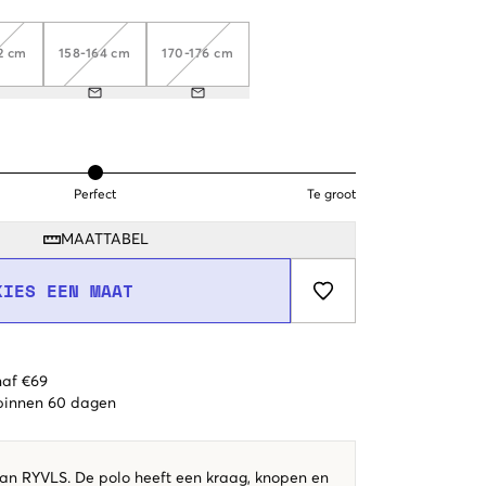
2 cm
158-164 cm
170-176 cm
Perfect
Te groot
MAATTABEL
KIES EEN MAAT
naf €69
 binnen 60 dagen
van RYVLS. De polo heeft een kraag, knopen en