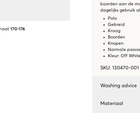
boorden aan de mou
dagelijks gebruik 
Polo
Gebreid
maat
170-176
Kraag
Boorden
Knopen
Normale pasv
Kleur: Off Whi
SKU
:
130470-001
Washing advice
Materiaal