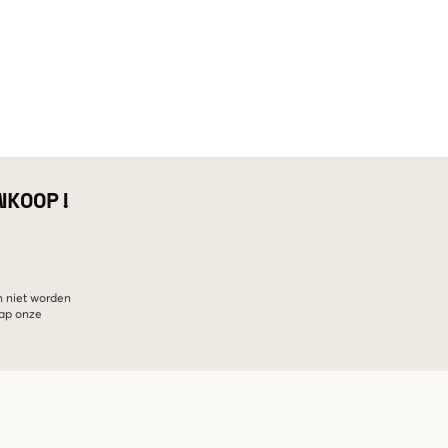
NKOOP!
n niet worden
hap onze