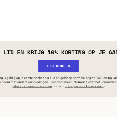
 LID EN KRIJG 10% KORTING OP JE AA
LID WORDEN
g is geldig op je eerste aankoop als lid en geldt op normale prijzen. De korting ka
neerd met andere aanbiedingen. Lees voor meer informatie over het lidmaatsc
lidmaatschapsvoorwaarden
and our
privacy-en-cookieverklaring