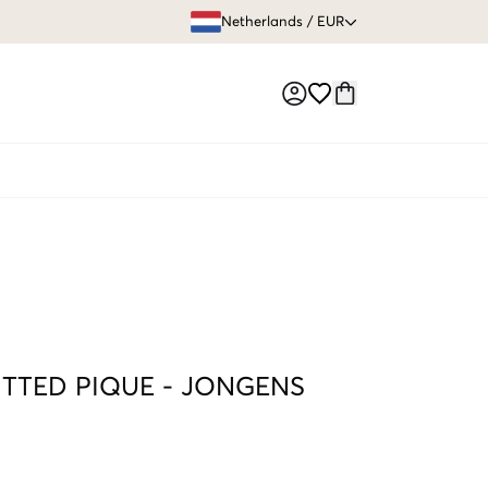
GRATIS VERZEN
Netherlands
/
EUR
Market switch
ITTED PIQUE
-
JONGENS