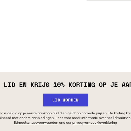
 LID EN KRIJG 10% KORTING OP JE AA
LID WORDEN
g is geldig op je eerste aankoop als lid en geldt op normale prijzen. De korting ka
neerd met andere aanbiedingen. Lees voor meer informatie over het lidmaatsc
lidmaatschapsvoorwaarden
and our
privacy-en-cookieverklaring