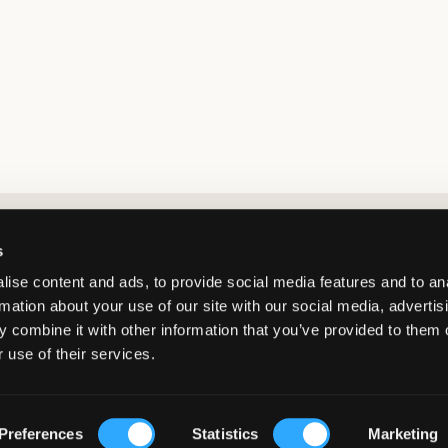
Market switcher
s
ise content and ads, to provide social media features and to an
rmation about your use of our site with our social media, advertis
 combine it with other information that you’ve provided to them o
 use of their services.
Netherlands
/
EUR
© Copyright 2026 Kids Brand Store AB
Preferences
Statistics
Marketing