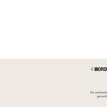
WORD
De aanbiedin
gecombi