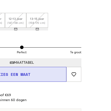
ar
12-13 jaar
13-15 jaar
m)
(147-158 cm)
(158-170 cm)
Perfect
Te groot
MAATTABEL
KIES EEN MAAT
naf €69
 binnen 60 dagen