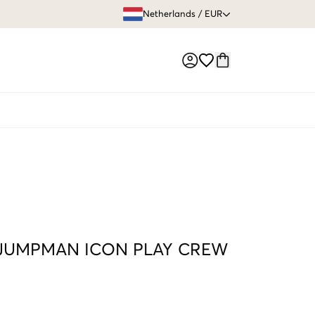
GRATIS VERZEN
Netherlands
/
EUR
Market switch
JUMPMAN ICON PLAY CREW