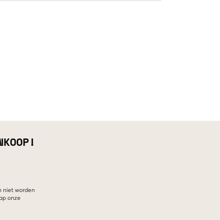
NKOOP!
n niet worden
hap onze