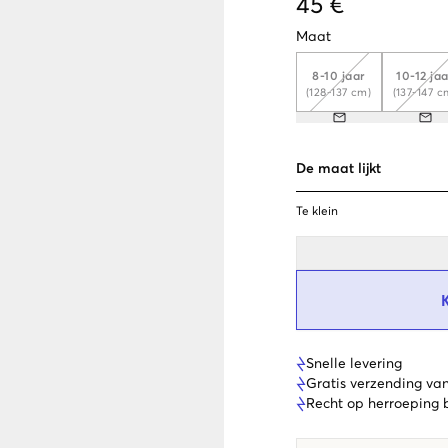
45 €
Maat
8-10 jaar
10-12 ja
(128-137 cm)
(137-147 c
De maat lijkt
Te klein
Snelle levering
Gratis verzending va
Recht op herroeping