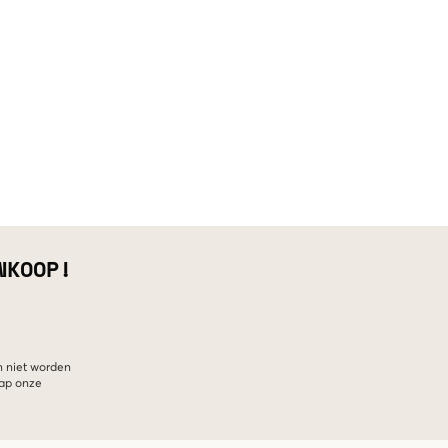
NKOOP!
n niet worden
hap onze