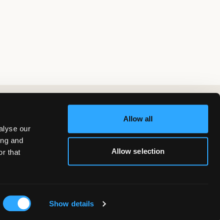
Allow all
alyse our
ing and
Allow selection
r that
Show details