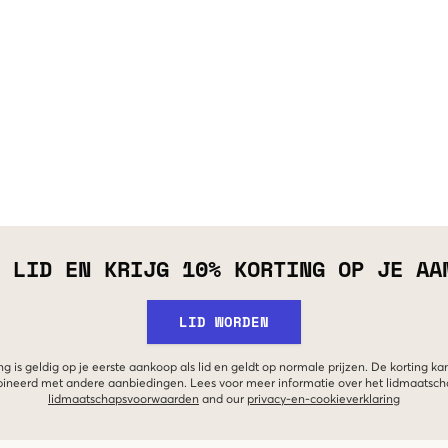
 LID EN KRIJG 10% KORTING OP JE AA
LID WORDEN
g is geldig op je eerste aankoop als lid en geldt op normale prijzen. De korting ka
neerd met andere aanbiedingen. Lees voor meer informatie over het lidmaatsc
lidmaatschapsvoorwaarden
and our
privacy-en-cookieverklaring