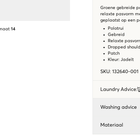
Groene gebreide pol
relaxte pasvorm me
geplaatst op een p
Polotrui
 maat
14
Gebreid
Relaxte pasvo
Dropped shoul
Patch
Kleur: Jadeït
SKU
:
132640-001
Laundry Advice
:
Washing advice
Materiaal