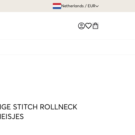
GRATIS VERZEN
Netherlands
/
EUR
Market switch
GE STITCH ROLLNECK
EISJES