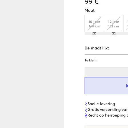
99 €
Maat
10 jaar
12 jaar
140 cm
152 cm
De maat lijkt
Te klein
Snelle levering
Gratis verzending va
Recht op herroeping