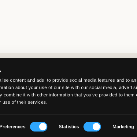
Market switcher
s
ise content and ads, to provide social media features and to an
rmation about your use of our site with our social media, advertis
 combine it with other information that you’ve provided to them o
 use of their services.
Netherlands
/
EUR
© Copyright 2026 Kids Brand Store AB
Preferences
Statistics
Marketing