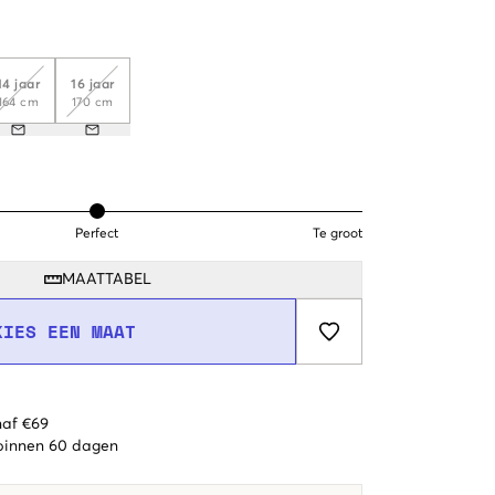
14 jaar
16 jaar
164 cm
170 cm
Perfect
Te groot
MAATTABEL
KIES EEN MAAT
naf €69
 binnen 60 dagen