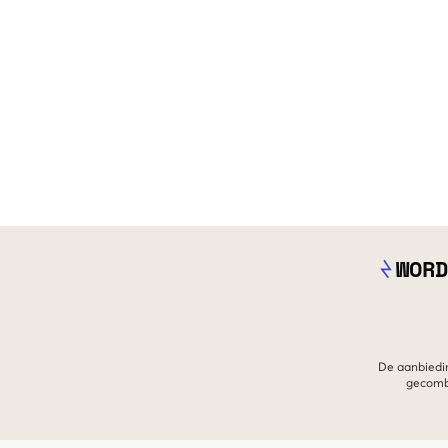
WORD
De aanbiedin
gecombi