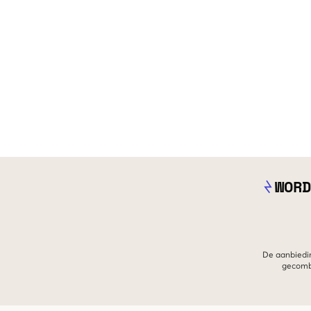
WORD
De aanbiedin
gecombi