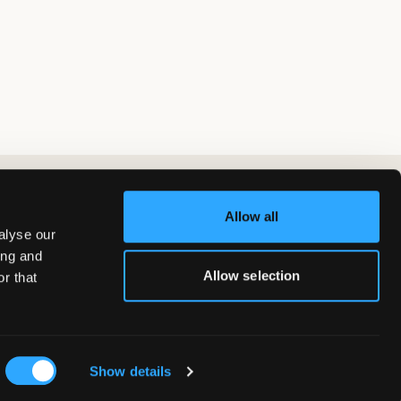
Allow all
alyse our
ing and
Allow selection
r that
Show details