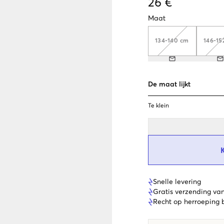
26 €
Maat
134-140 cm
146-15
De maat lijkt
Te klein
Snelle levering
Gratis verzending va
Recht op herroeping