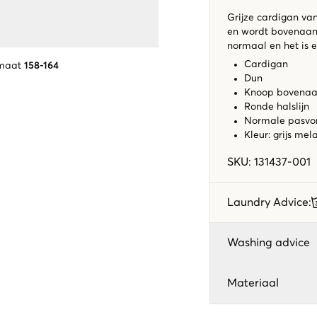
Grijze cardigan va
en wordt bovenaan
normaal en het is e
Cardigan
 maat
158-164
Dun
Knoop bovena
Ronde halslijn
Normale pasv
Kleur: grijs me
SKU
:
131437-001
Laundry Advice
:
Washing advice
Materiaal