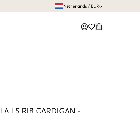
GRATIS VERZEN
Netherlands
/
EUR
Market switch
LA LS RIB CARDIGAN
-