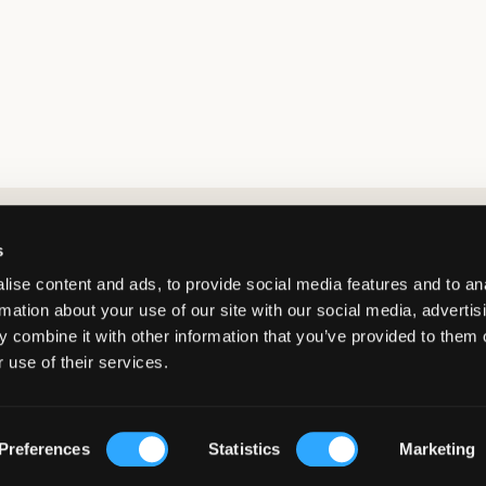
Market switcher
s
ise content and ads, to provide social media features and to an
rmation about your use of our site with our social media, advertis
 combine it with other information that you’ve provided to them o
 use of their services.
Netherlands
/
EUR
© Copyright 2026 Kids Brand Store AB
Preferences
Statistics
Marketing