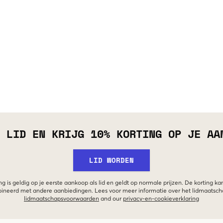
 LID EN KRIJG 10% KORTING OP JE AA
LID WORDEN
g is geldig op je eerste aankoop als lid en geldt op normale prijzen. De korting ka
neerd met andere aanbiedingen. Lees voor meer informatie over het lidmaatsc
lidmaatschapsvoorwaarden
and our
privacy-en-cookieverklaring