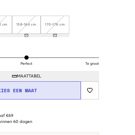
2 cm
158-164 cm
170-176 cm
Perfect
Te groot
MAATTABEL
KIES EEN MAAT
naf €69
 binnen 60 dagen