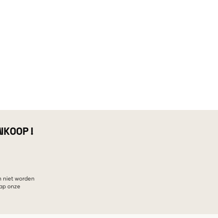
NKOOP!
n niet worden
hap onze