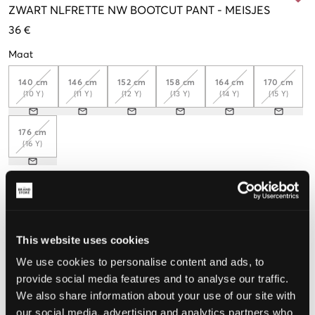
ZWART
NLFRETTE NW BOOTCUT PANT
-
MEISJES
36 €
Maat
140 cm
146 cm
152 cm
158 cm
164 cm
170 cm
(10 Y)
(11 Y)
(12 Y)
(13 Y)
(14 Y)
(15 Y)
176 cm
(16 Y)
De maat lijkt
Te klein
Perfect
Te groot
This website uses cookies
MAATTABEL
We use cookies to personalise content and ads, to
provide social media features and to analyse our traffic.
KIES EEN MAAT
We also share information about your use of our site with
our social media, advertising and analytics partners who