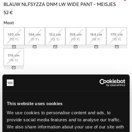
BLAUW
NLFSYZZA DNM LW WIDE PANT
-
MEISJES
52 €
Maat
140 cm
146 cm
152 cm
158 cm
164 cm
170 cm
(10 Y)
(11 Y)
(12 Y)
(13 Y)
(14 Y)
(15 Y)
176 cm
(16 Y)
De maat lijkt
Te klein
Perfect
Te groot
This website uses cookies
MAATTABEL
We use cookies to personalise content and ads, to
provide social media features and to analyse our traffic.
KIES EEN MAAT
We also share information about your use of our site with