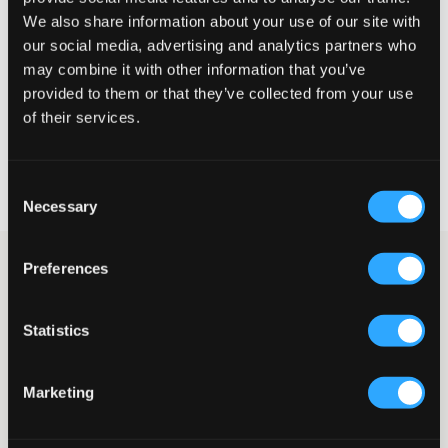
Te klein
Perfect
Te groot
We also share information about your use of our site with
our social media, advertising and analytics partners who
MAATTABEL
may combine it with other information that you’ve
provided to them or that they’ve collected from your use
KIES EEN MAAT
of their services.
Snelle levering
Consent
Gratis verzending vanaf €69
Necessary
Recht op herroeping binnen 60 dagen
Selection
Zwarte vijfzakkenjeans van LMTD. De taille is normaal hoog en
Preferences
de pijpen zijn recht. De jeans heeft een verstelbare taille zodat
de jeans zo goed en comfortabel mogelijk zit. De gulp bestaat
uit een knoop en een ritssluiting. Deze jeans zijn perfect als je
Statistics
niet te smalle maar ook niet te wijde jeans wilt.
Jeans
Marketing
Vijfzakkenmodel
Gulp bestaande uit knoop en ritssluiting
Normale taillehoogte