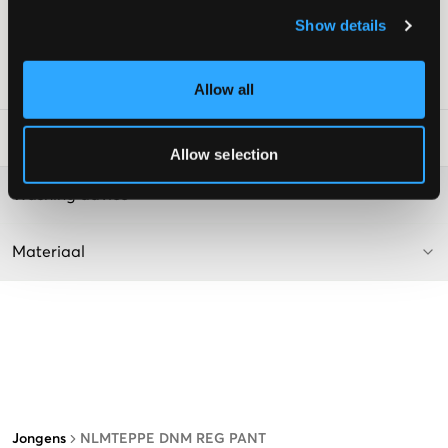
Verstelbare taille
Rechte pijpen
Show details
Kleur: Zwart Denim/Gewassen
SKU
:
130252-003
Allow all
Laundry Advice
:
Allow selection
Washing advice
Materiaal
Jongens
NLMTEPPE DNM REG PANT