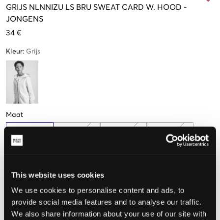
GRIJS
NLNNIZU LS BRU SWEAT CARD W. HOOD
-
JONGENS
34 €
Kleur
:
Grijs
Maat
134-140 cm
146-152 cm
158-164 cm
170-176 cm
Nog
2
over
This website uses cookies
De maat lijkt
We use cookies to personalise content and ads, to
provide social media features and to analyse our traffic.
Te klein
Perfect
Te groot
We also share information about your use of our site with