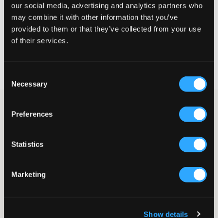
MAATTABEL
our social media, advertising and analytics partners who
may combine it with other information that you’ve
KIES EEN MAAT
provided to them or that they’ve collected from your use
of their services.
Snelle levering
Gratis verzending vanaf €69
Consent
Recht op herroeping binnen 60 dagen
Necessary
Selection
Lichtgrijze zip-hoodie van LMTD. Aan de zijkant van de rits
Preferences
zitten zakken en onderaan en bij de mouwuiteinden zitten
boorden. Deze hoodie is een echte klassieker die perfect is voor
school en er zowel dicht als open stijlvol uitziet.
Statistics
Zip-hoodie
Capuchon
Rits
Marketing
Boorden
Voorzakken
Normale pasvorm
Kleur: Light Grey Melange
Show details