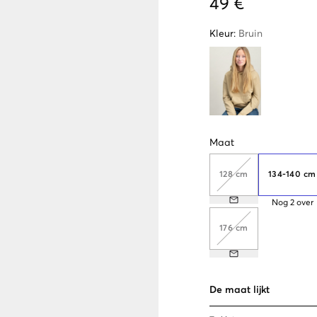
49 €
Kleur
:
Bruin
Maat
128 cm
134-140 cm
Nog
2
over
176 cm
De maat lijkt