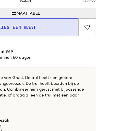
Perfect
Te groot
MAATTABEL
KIES EEN MAAT
naf €69
 binnen 60 dagen
e van Grunt. De trui heeft een grotere
ngoeroezak. De trui heeft boorden bij de
n. Combineer hem gerust met bijpassende
tje, of draag alleen de trui met een paar
ezak
n