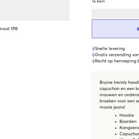
Te klein
 maat
170
Snelle levering
Gratis verzending va
Recht op herroeping
Bruine trendy hoodi
capuchon en een ka
mouwen en onderaa
broeken voor een se
mooie jeans!
Hoodie
Boorden
Kangoero
Capucho