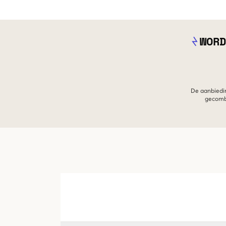
WORD
De aanbiedin
gecombi