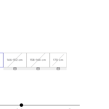
146-152 cm
158-164 cm
170 cm