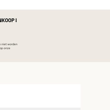
NKOOP!
n niet worden
hap onze