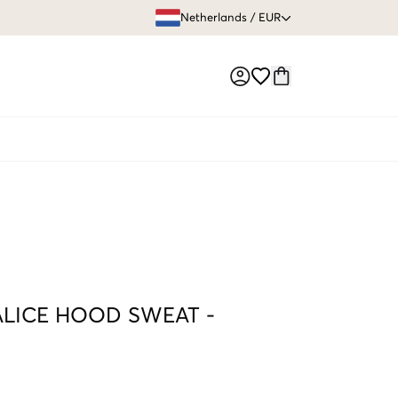
GRATIS VERZEN
Netherlands
/
EUR
Market switch
ALICE HOOD SWEAT
-