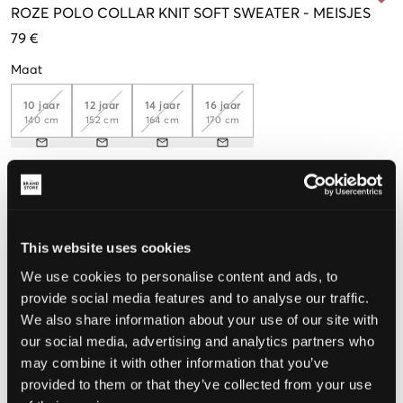
ROZE
POLO COLLAR KNIT SOFT SWEATER
-
MEISJES
79 €
Maat
10 jaar
12 jaar
14 jaar
16 jaar
140 cm
152 cm
164 cm
170 cm
De maat lijkt
Te klein
Perfect
Te groot
This website uses cookies
MAATTABEL
We use cookies to personalise content and ads, to
provide social media features and to analyse our traffic.
KIES EEN MAAT
We also share information about your use of our site with
our social media, advertising and analytics partners who
may combine it with other information that you’ve
Snelle levering
Gratis verzending vanaf €69
provided to them or that they’ve collected from your use
Recht op herroeping binnen 60 dagen