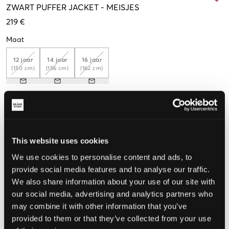
ZWART
PUFFER JACKET
-
MEISJES
219 €
Maat
12 jaar
14 jaar
16 jaar
(150 cm)
(156 cm)
(162 cm)
De maat lijkt
Te klein
Perfect
Te groot
This website uses cookies
MAATTABEL
We use cookies to personalise content and ads, to
provide social media features and to analyse our traffic.
KIES EEN MAAT
We also share information about your use of our site with
our social media, advertising and analytics partners who
may combine it with other information that you’ve
Snelle levering
Gratis verzending vanaf €69
provided to them or that they’ve collected from your use
Recht op herroeping binnen 60 dagen