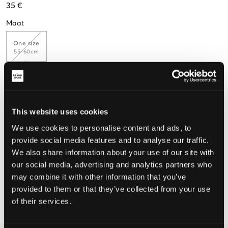
35 €
Maat
One size
55-60cm
De maat lijkt
This website uses cookies
Te klein
Perfect
Te groot
We use cookies to personalise content and ads, to
provide social media features and to analyse our traffic.
We also share information about your use of our site with
KIES EEN MAAT
our social media, advertising and analytics partners who
may combine it with other information that you’ve
provided to them or that they’ve collected from your use
Snelle levering
Gratis verzending vanaf €69
of their services.
Recht op herroeping binnen 60 dagen