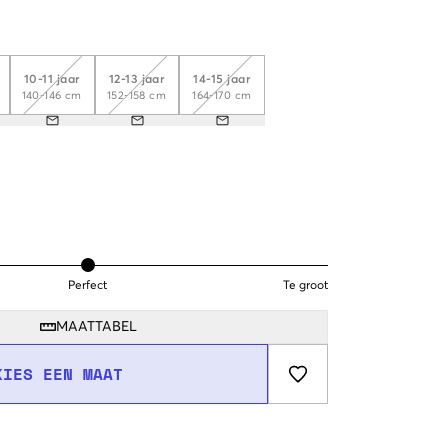
10-11 jaar
12-13 jaar
14-15 jaar
140-146 cm
152-158 cm
164-170 cm
Perfect
Te groot
MAATTABEL
KIES EEN MAAT