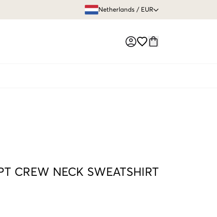
GRATIS VERZEN
Netherlands
/
EUR
Market switch
PT CREW NECK SWEATSHIRT