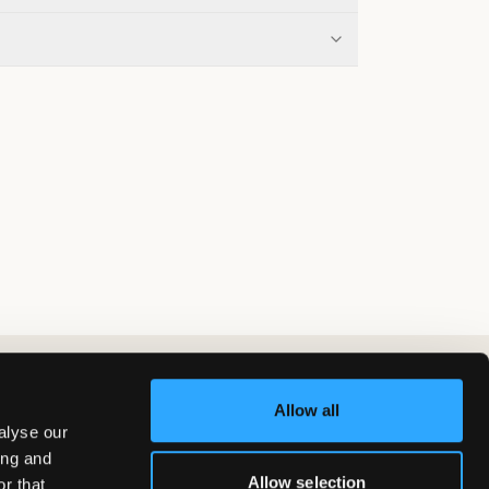
Allow all
alyse our
ing and
Allow selection
r that