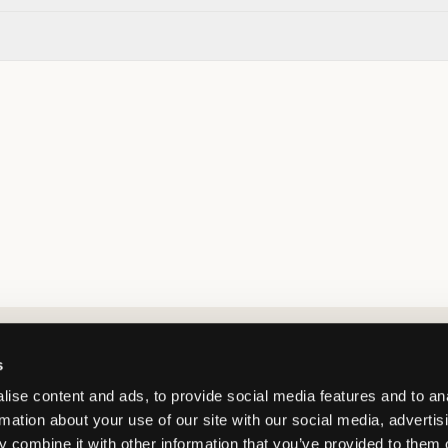
Market switcher
s
ise content and ads, to provide social media features and to an
rmation about your use of our site with our social media, advertis
 combine it with other information that you’ve provided to them o