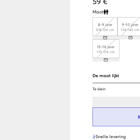
59 €
Maat
Clone modal
8-9 jaar
9-10 jaar
128-134 cm
134-140 cm
15-16 jaar
170-176 cm
De maat lijkt
Te klein
Snelle levering