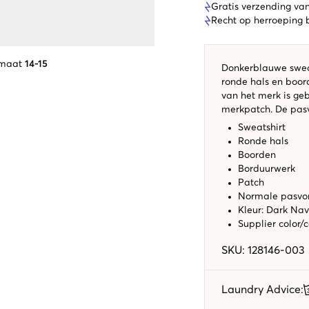
Gratis verzending va
Recht op herroeping
 maat
14-15
Donkerblauwe sweats
ronde hals en boo
van het merk is ge
merkpatch. De pas
Sweatshirt
Ronde hals
Boorden
Borduurwerk
Patch
Normale pasv
Kleur: Dark Na
Supplier color/
SKU
:
128146-003
Laundry Advice
: