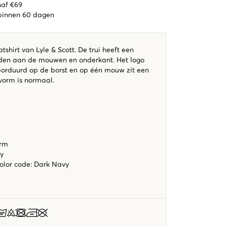
naf €69
 binnen 60 dagen
hirt van Lyle & Scott. De trui heeft een
rden aan de mouwen en onderkant. Het logo
borduurd op de borst en op één mouw zit een
vorm is normaal.
orm
vy
color code
:
Dark Navy