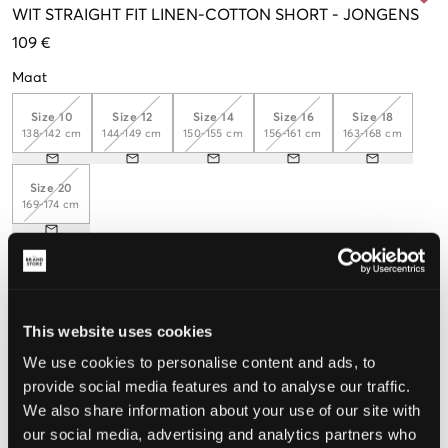
WIT
STRAIGHT FIT LINEN-COTTON SHORT
-
JONGENS
109 €
Maat
Size 10
Size 12
Size 14
Size 16
Size 18
138-142 cm
144-149 cm
150-155 cm
156-161 cm
163-168 cm
Size 20
169-174 cm
De maat lijkt
Te klein
Perfect
Te groot
This website uses cookies
We use cookies to personalise content and ads, to
MAATTABEL
provide social media features and to analyse our traffic.
KIES EEN MAAT
We also share information about your use of our site with
our social media, advertising and analytics partners who