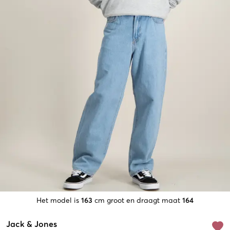
Het model is
163
cm groot en draagt maat
164
Jack & Jones