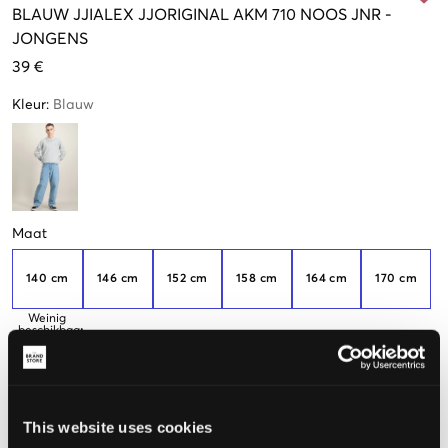
BLAUW
JJIALEX JJORIGINAL AKM 710 NOOS JNR
-
JONGENS
39 €
Kleur
:
Blauw
Maat
140 cm
146 cm
152 cm
158 cm
164 cm
170 cm
Weinig
beschikbaar
176 cm
This website uses cookies