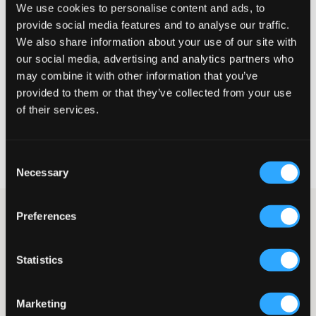
De maat lijkt
We use cookies to personalise content and ads, to
provide social media features and to analyse our traffic.
Te klein
Perfect
Te groot
We also share information about your use of our site with
our social media, advertising and analytics partners who
MAATTABEL
may combine it with other information that you’ve
provided to them or that they’ve collected from your use
KIES EEN MAAT
of their services.
Snelle levering
Gratis verzending vanaf €69
Consent
Recht op herroeping binnen 60 dagen
Necessary
Selection
Lichtblauwe baggyjeans van Jack & Jones. De taille is normaal
Preferences
hoog en de pijpen zijn recht. De gulp bestaat uit een knoop en
een ritssluiting. De lichte kleur geeft een frisse en moderne look
die zowel geschikt is voor school als vrije tijd. Lichtblauwe
Statistics
baggyjeans zijn een veelzijdige keuze die comfort combineert
met een coole en ontspannen stijl.
Jeans
Marketing
Baggy