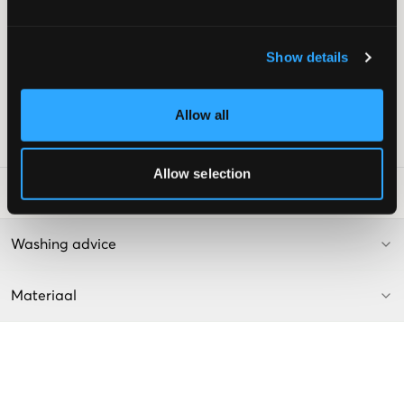
Vijfzakkenmodel
Gulp bestaande uit knoop en ritssluiting
Normaal hoge taille
Show details
Rechte pijpen
Kleur: Blue Denim
Deze tekst is AI-gegenereerd.
Allow all
SKU
:
130323-001
Allow selection
Laundry Advice
:
Washing advice
Materiaal