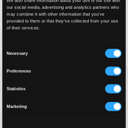
We also share information about your use of our site with
Te klein
Perfect
Te groot
our social media, advertising and analytics partners who
may combine it with other information that you’ve
MAATTABEL
provided to them or that they’ve collected from your use
of their services.
KIES EEN MAAT
Consent
Snelle levering
Necessary
Gratis verzending vanaf €69
Selection
Recht op herroeping binnen 60 dagen
Preferences
Wit korthemd van een linnenmix van Grunt. Het overhemd heeft
een kraag en knopen en de pasvorm is recht. Op de borst zit
een zak.
Statistics
Overhemd
Korte mouw
Marketing
Kraag
Knopen
Borstzak
Rechte pasvorm