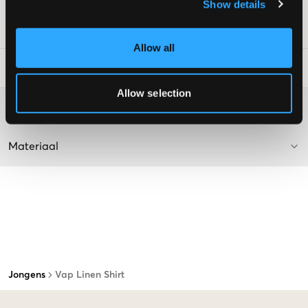
Kleur: White
Show details
SKU
:
112476-002
Allow all
Laundry Advice
:
Allow selection
Washing advice
Materiaal
Jongens
Vap Linen Shirt