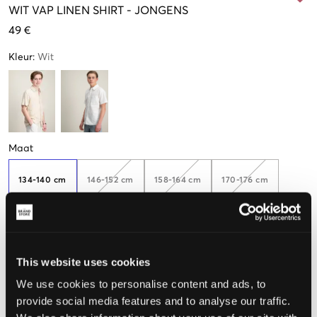
WIT
VAP LINEN SHIRT
-
JONGENS
49 €
Kleur
:
Wit
Maat
134-140 cm
146-152 cm
158-164 cm
170-176 cm
Weinig
beschikbaar
182-188
This website uses cookies
We use cookies to personalise content and ads, to
De maat lijkt
provide social media features and to analyse our traffic.