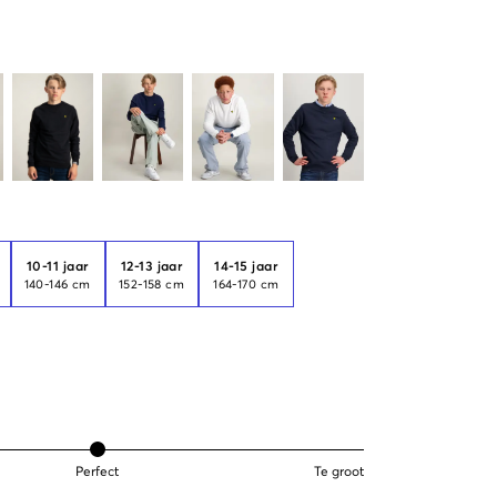
10-11 jaar
12-13 jaar
14-15 jaar
140-146 cm
152-158 cm
164-170 cm
Perfect
Te groot