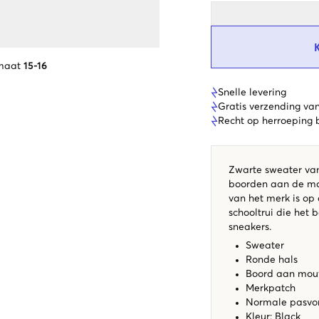
maat
15-16
Snelle levering
Gratis verzending va
Recht op herroeping
Zwarte sweater van 
boorden aan de mo
van het merk is op 
schooltrui die het
sneakers.
Sweater
Ronde hals
Boord aan mouw
Merkpatch
Normale pasv
Kleur: Black