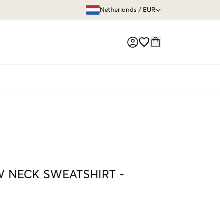
GRATIS VERZEN
Netherlands
/
EUR
Market switch
 NECK SWEATSHIRT
-