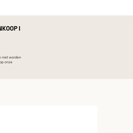
NKOOP!
n niet worden
hap onze