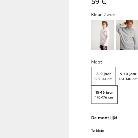
59 €
Kleur
:
Zwart
Maat
8-9 jaar
9-10 jaar
128-134 cm
134-140 cm
15-16 jaar
170-176 cm
De maat lijkt
Te klein