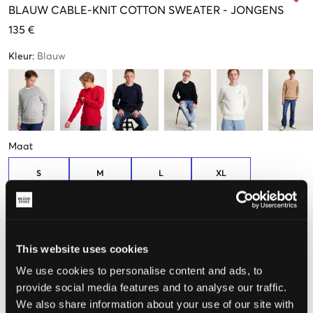
BLAUW
CABLE-KNIT COTTON SWEATER
-
JONGENS
135 €
Kleur
:
Blauw
Maat
S
M
L
XL
(136-138 cm)
(140-149 cm)
(150-161 cm)
(163-174 cm)
De maat lijkt
This website uses cookies
Te klein
Perfect
Te groot
We use cookies to personalise content and ads, to
provide social media features and to analyse our traffic.
MAATTABEL
We also share information about your use of our site with