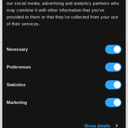
KIES EEN MAAT
our social media, advertising and analytics partners who
may combine it with other information that you’ve
provided to them or that they’ve collected from your use
Snelle levering
of their services.
Gratis verzending vanaf €69
Recht op herroeping binnen 60 dagen
Consent
Necessary
Selection
Donkerblauwe kabelgebreide trui van Polo Ralph Lauren. De
trui heeft een ronde hals en een normale pasvorm. Ribgebreide
manchetten zijn aanwezig aan de onderkant en aan de
Preferences
mouwuiteinden. Het bekende logo van het merk is geborduurd
en op de borst geplaatst.
Trui
Statistics
Kabelgebreid
Ronde hals
Geborduurde details
Marketing
Manchetten
Normale pasvorm
Kleur: Marineblauw
Supplier color/color code
:
RL NAVY/C3807
Show details