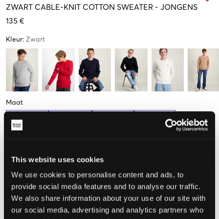
ZWART
CABLE-KNIT COTTON SWEATER
-
JONGENS
135 €
Kleur
:
Zwart
Maat
S
M
L
XL
(136-138 cm)
(140-149 cm)
(150-161 cm)
(163-174 cm)
This website uses cookies
De maat lijkt
We use cookies to personalise content and ads, to
Te klein
Perfect
Te groot
provide social media features and to analyse our traffic.
We also share information about your use of our site with
MAATTABEL
our social media, advertising and analytics partners who