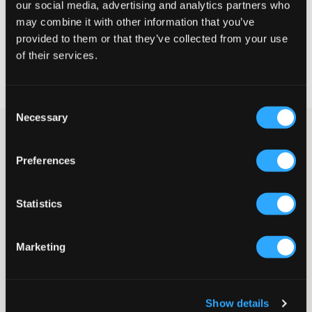
our social media, advertising and analytics partners who
KIES EEN MAAT
may combine it with other information that you’ve
provided to them or that they’ve collected from your use
of their services.
Snelle levering
Gratis verzending vanaf €69
Recht op herroeping binnen 60 dagen
Consent
Necessary
Selection
Zwarte sweatshirt van Levis. De trui heeft een normale pasvorm
en een ronde hals. Dit is een van de meest klassieke
Preferences
kledingstukken van Levis, met andere woorden: dit sweatshirt is
tijdloos. Fijn om te dragen en je combineert het graag met jeans
van hetzelfde merk.
Statistics
Sweatshirt
Ronde hals
Print
Marketing
Geribde boorden
Normale pasvorm
Kleur: Black
Supplier color/color code
:
BLACK
Show details