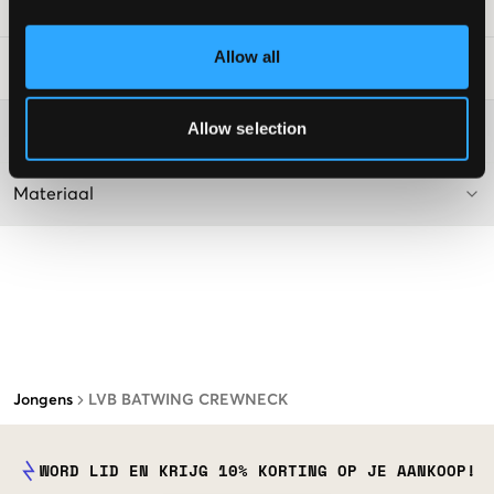
SKU
:
117968-005
Allow all
Laundry Advice
:
Allow selection
Washing advice
Materiaal
Jongens
LVB BATWING CREWNECK
WORD LID EN KRIJG 10% KORTING OP JE AANKOOP!