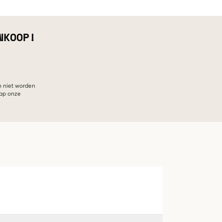
NKOOP!
n niet worden
hap onze