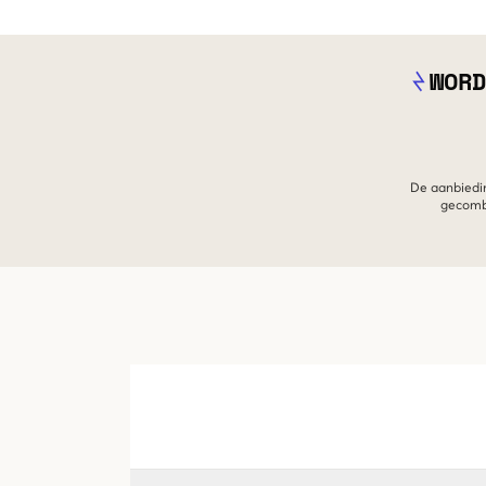
WORD
De aanbiedin
gecombi