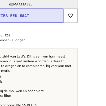
MAATTABEL
KIES EEN MAAT
naf €69
 binnen 60 dagen
shirt van Levi's. Dit is een van hun meest
tukken, dus met andere woorden is deze trui
om te dragen en te combineren, bij voorkeur met
e merk.
t
ls
bij de mouwen en onderkant
ess Blue
color code
:
DRESS BLUES