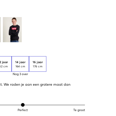
2 jaar
14 jaar
16 jaar
52 cm
164 cm
176 cm
Nog
3
over
 uit. We raden je aan een grotere maat dan
Perfect
Te groot