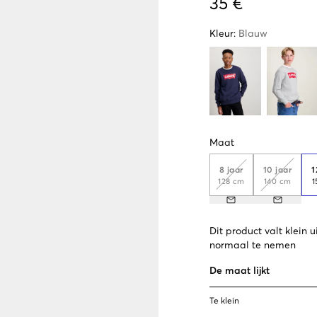
35 €
Kleur
:
Blauw
Maat
8 jaar
10 jaar
1
128 cm
140 cm
1
Dit product valt klein
normaal te nemen
De maat lijkt
Te klein