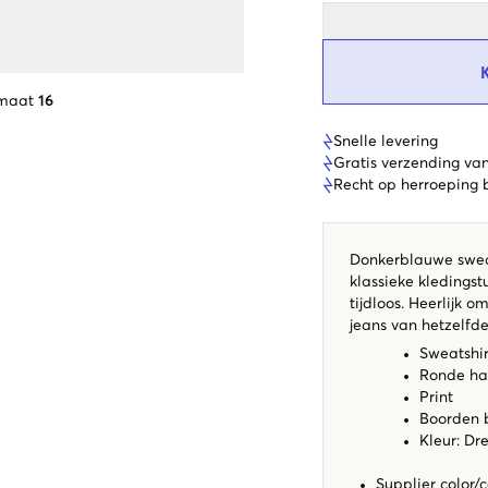
 maat
16
Snelle levering
Gratis verzending va
Recht op herroeping
Donkerblauwe sweat
klassieke kledings
tijdloos. Heerlijk 
jeans van hetzelfd
Sweatshir
Ronde ha
Print
Boorden 
Kleur: Dr
Supplier color/