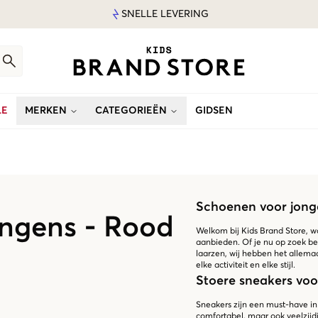
SNELLE LEVERING
LE
MERKEN
CATEGORIEËN
GIDSEN
Schoenen voor jong
ngens - Rood
Welkom bij Kids Brand Store, w
aanbieden. Of je nu op zoek be
laarzen, wij hebben het allemaa
elke activiteit en elke stijl.
Stoere sneakers voo
Sneakers zijn een must-have in 
comfortabel, maar ook veelzijdig