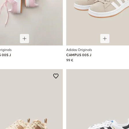
riginals
Adidas Originals
 00S J
CAMPUS 00S J
99 €