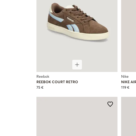
Reebok
Nike
REEBOK COURT RETRO
NIKE AI
75 €
119 €