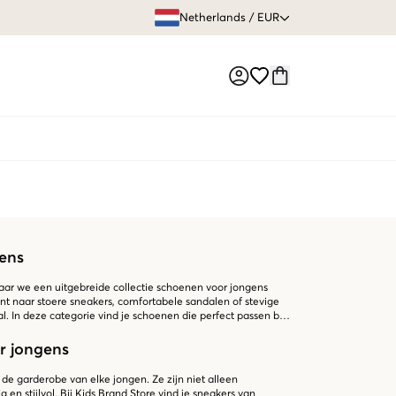
GRATIS VERZEN
Netherlands
/
EUR
Market switch
ens
aar we een uitgebreide collectie schoenen voor jongens
nt naar stoere sneakers, comfortabele sandalen of stevige
l. In deze categorie vind je schoenen die perfect passen bij
r jongens
de garderobe van elke jongen. Ze zijn niet alleen
 en stijlvol. Bij Kids Brand Store vind je sneakers van