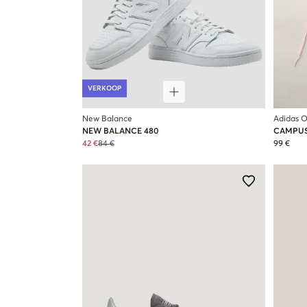
VERKOOP
New Balance
Adidas O
NEW BALANCE 480
CAMPUS
42 €
84 €
99 €