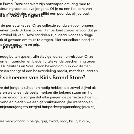
en Puma. Deze sneakers zijn ontworpen om lang mee te
steuning voor actieve jongens. Of je nu een fan bent van
 een klassiek design, er is altijd een paar dat bij jou past.
len voor jongens
en de perfecte keuze. Onze collectie sandalen voor jongens
Merken zoals Birkenstock en Timberland zorgen ervoor dat je
ortabel blijven. Deze sandalen zijn ideaal voor een dagje
ark of gewoon om thuis te dragen. Met verstelbare bandjes
perfecte pasvorm en grip.
r jongens
graag buiten spelen, zijn stevige laarzen onmisbaar. Onze
zame materialen en bieden uitstekende bescherming tegen
Dr. Martens en Sorel staan bekend om hun kwaliteit en
lassen springt of een boswandeling maakt, met deze laarzen
m.
 schoenen van Kids Brand Store?
we dat jongens schoenen nodig hebben die zowel stijlvol als
cteren we alleen de beste merken die bekend staan om hun
is om ervoor te zorgen dat elke jongen de perfecte schoenen
Bovendien bieden we een gebruiksvriendelijke webshop en
at jouw winkelervaring zo soepel mogelijk verloopt.
en voor jongens en vind het perfecte paar dat bij jouw stijl
re verkrijgbaar in
beige
,
grijs
,
zwart
,
rood
,
bruin
,
blauw
,