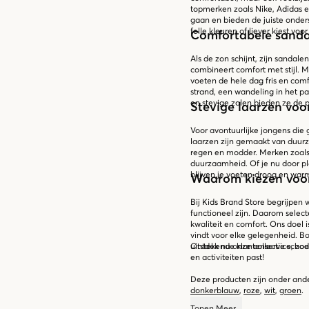
topmerken zoals Nike, Adidas 
gaan en bieden de juiste onder
felle kleuren of liever kiest voor
Comfortabele sanda
Als de zon schijnt, zijn sandal
combineert comfort met stijl. 
voeten de hele dag fris en comf
strand, een wandeling in het p
en stevige zolen bieden ze de 
Stevige laarzen voo
Voor avontuurlijke jongens die 
laarzen zijn gemaakt van duur
regen en modder. Merken zoals 
duurzaamheid. Of je nu door p
blijven je voeten droog en war
Waarom kiezen voor
Bij Kids Brand Store begrijpen 
functioneel zijn. Daarom sele
kwaliteit en comfort. Ons doel 
vindt voor elke gelegenheid. 
uitstekende klantenservice, zod
Ontdek nu onze collectie schoen
en activiteiten past!
Deze producten zijn onder ande
donkerblauw
,
roze
,
wit
,
groen
.