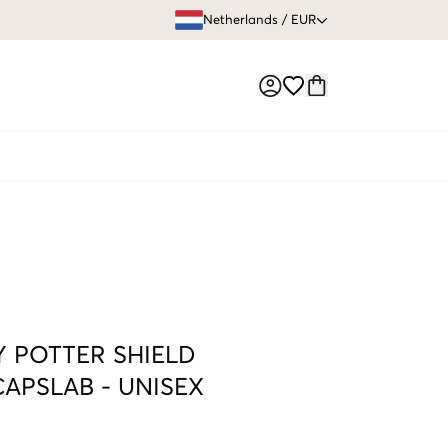
GRATIS VERZEN
Netherlands
/
EUR
Market switch
 POTTER SHIELD
CAPSLAB
-
UNISEX