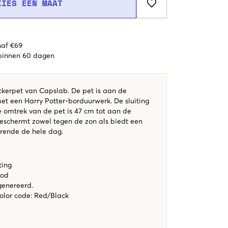
KIES EEN MAAT
naf €69
 binnen 60 dagen
ckerpet van Capslab. De pet is aan de
et een Harry Potter-borduurwerk. De sluiting
e omtrek van de pet is 47 cm tot aan de
beschermt zowel tegen de zon als biedt een
urende de hele dag.
ting
ood
genereerd.
color code
:
Red/Black