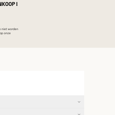
NKOOP!
n niet worden
hap onze