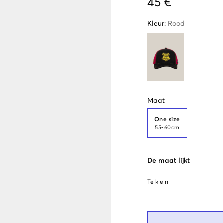
45 €
Kleur
:
Rood
Maat
One size
55-60cm
De maat lijkt
Te klein