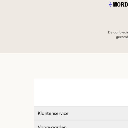
WORD
De aanbiedin
gecombi
Klantenservice
Voorwaarden