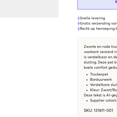
Snelle levering
Gratis verzending va
Recht op herroeping
Zwarte en rode tru
voorkant versierd m
is verstelbaar en d
sluiting. Deze pet 
koele comfort ged
Truckerpet
Borduurwerk
Verstelbare slui
Kleur: Zwart/R
Deze tekst is AI-ge
Supplier color/
SKU
:
131611-001