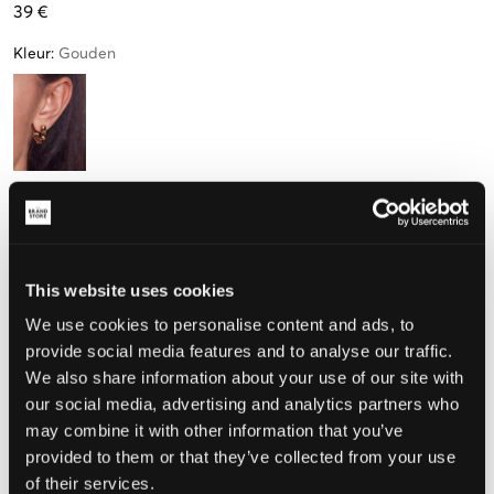
39 €
Kleur
:
Gouden
Maat
One size
This website uses cookies
We use cookies to personalise content and ads, to
De maat lijkt
provide social media features and to analyse our traffic.
We also share information about your use of our site with
Te klein
Perfect
Te groot
our social media, advertising and analytics partners who
may combine it with other information that you’ve
provided to them or that they’ve collected from your use
KIES EEN MAAT
of their services.