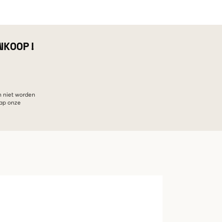
NKOOP!
n niet worden
hap onze