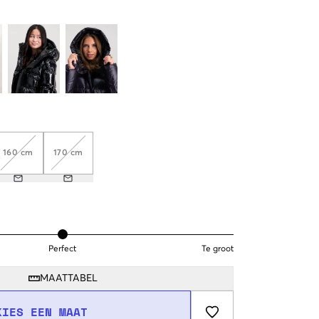
160 cm
170 cm
Perfect
Te groot
MAATTABEL
KIES EEN MAAT