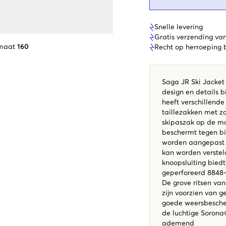
Snelle levering
Gratis verzending va
 maat
160
Recht op herroeping
Saga JR Ski Jacket 
design en details b
heeft verschillend
taillezakken met za
skipaszak op de mo
beschermt tegen b
worden aangepast 
kan worden verstel
knoopsluiting bied
geperforeerd 8848
De grove ritsen va
zijn voorzien van g
goede weersbesche
de luchtige Sorona®
ademend