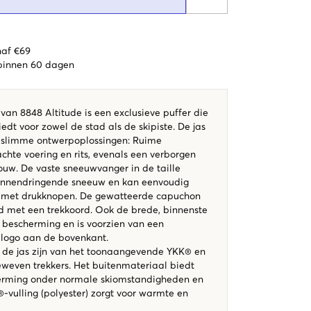
naf €69
 binnen 60 dagen
van 8848 Altitude is een exclusieve puffer die
iedt voor zowel de stad als de skipiste. De jas
e slimme ontwerpoplossingen: Ruime
chte voering en rits, evenals een verborgen
uw. De vaste sneeuwvanger in de taille
innendringende sneeuw en kan eenvoudig
met drukknopen. De gewatteerde capuchon
d met een trekkoord. Ook de brede, binnenste
t bescherming en is voorzien van een
-logo aan de bovenkant.
n de jas zijn van het toonaangevende YKK® en
eweven trekkers. Het buitenmateriaal biedt
rming onder normale skiomstandigheden en
-vulling (polyester) zorgt voor warmte en