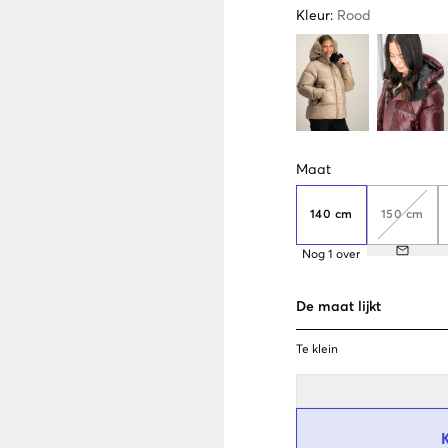
Kleur
:
Rood
Maat
140 cm
150 cm
Nog
1
over
De maat lijkt
Te klein