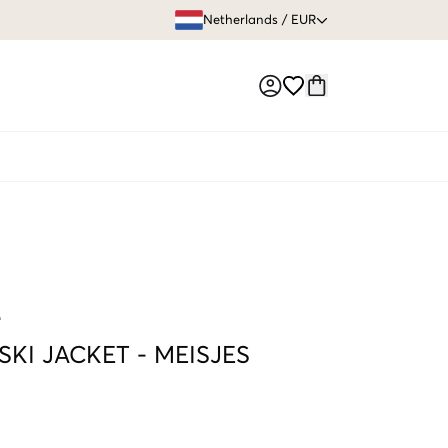
GRATIS VERZEN
Netherlands
/
EUR
Market switch
e
SKI JACKET
-
MEISJES