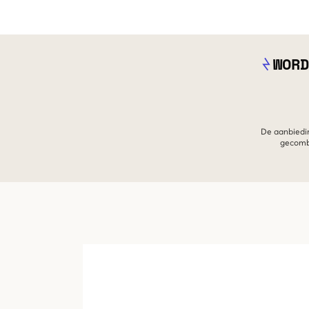
WORD
De aanbiedin
gecombi