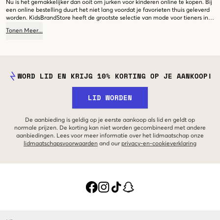
Nu is het gemakkelijker dan ooit om jurken voor kinderen online te kopen. Bij
een online bestelling duurt het niet lang voordat je favorieten thuis geleverd
worden. KidsBrandStore heeft de grootste selectie van mode voor tieners in
Noord-Europa. Vind vandaag nog de favoriete kleding van je kind en bestel
Tonen
Meer
...
ze bij ons! Bij ons vind je jurken in deze kleuren:
zwart
,
grijs
,
wit
,
beige
,
bruin
,
blauw
,
donkerblauw
,
roze
,
groen
.
WORD LID EN KRIJG 10% KORTING OP JE AANKOOP!
LID WORDEN
De aanbieding is geldig op je eerste aankoop als lid en geldt op
normale prijzen. De korting kan niet worden gecombineerd met andere
aanbiedingen. Lees voor meer informatie over het lidmaatschap onze
lidmaatschapsvoorwaarden
and our
privacy-en-cookieverklaring