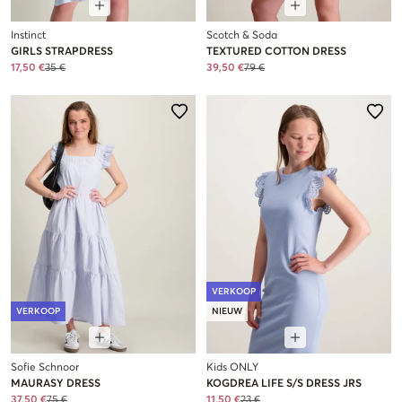
Instinct
Scotch & Soda
GIRLS STRAPDRESS
TEXTURED COTTON DRESS
17,50 €
35 €
39,50 €
79 €
VERKOOP
VERKOOP
NIEUW
Sofie Schnoor
Kids ONLY
MAURASY DRESS
KOGDREA LIFE S/S DRESS JRS
37,50 €
75 €
11,50 €
23 €