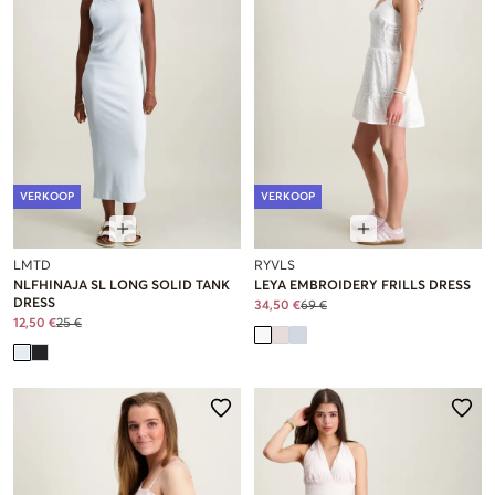
VERKOOP
VERKOOP
LMTD
RYVLS
NLFHINAJA SL LONG SOLID TANK
LEYA EMBROIDERY FRILLS DRESS
DRESS
34,50 €
69 €
12,50 €
25 €