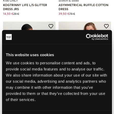
Kids ONLY
Scotch & Soda
KOGTRINNY LIFE L/S GLITTER
ASYMMETRICAL RUFFLE COTTON
DRESS JRS
DRESS
14,50 €
29 €
39,50 €
79 €
This website uses cookies
We use cookies to personalise content and ads, to
provide social media features and to analyse our traffic.
We also share information about your use of our site with
our social media, advertising and analytics partners who
VERKOOP
VERKOOP
may combine it with other information that you’ve
provided to them or that they’ve collected from your use
of their services.
Creamie
Gina Tricot Young
DRESS CREPE
Y ONE SHOULDER DRESS
22,50 €
45 €
14,50 €
29 €