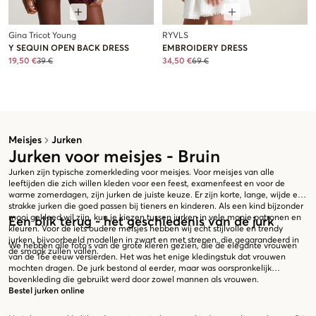
Gina Tricot Young
RYVLS
Y SEQUIN OPEN BACK DRESS
EMBROIDERY DRESS
19,50 €
39 €
34,50 €
69 €
Meisjes
Jurken
Jurken voor meisjes - Bruin
Jurken zijn typische zomerkleding voor meisjes. Voor meisjes van alle
leeftijden die zich willen kleden voor een feest, examenfeest en voor de
warme zomerdagen, zijn jurken de juiste keuze. Er zijn korte, lange, wijde en
strakke jurken die goed passen bij tieners en kinderen. Als een kind bijzonder
mooi gekleed wil zijn, kun je kiezen tussen jurken in vele mooie patronen en
Een blik terug - het geschiedenis van de jurk
kleuren. Voor de iets oudere meisjes hebben wij echt stijlvolle en trendy
jurken, bijvoorbeeld modellen in zwart en met strepen, die gegarandeerd in
We hebben alle foto's van de grote kleren gezien, die de elegante vrouwen
de smaak zullen vallen.
van de 16e eeuw versierden. Het was het enige kledingstuk dat vrouwen
mochten dragen. De jurk bestond al eerder, maar was oorspronkelijk
bovenkleding die gebruikt werd door zowel mannen als vrouwen.
Bestel jurken online