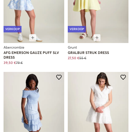
VERKOOP
VERKOOP
Abercrombie
Grunt
AFG EMERSON GAUZE PUFF SLV
GRALBUR STRUK DRESS
DRESS
27,50 €
55 €
39,50 €
79 €