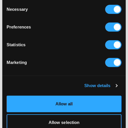
Consent
Necessary
Selection
Preferences
Statistics
Marketing
NIEUW
VERKOOP
Show details
Gina Tricot Young
LMTD
Y FRILL DRESS
NLFHINAJA SL LONG SOLID TANK
Allow all
DRESS
29 €
12,50 €
25 €
Allow selection