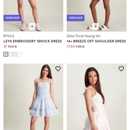
VERKOOP
VERKOOP
RYVLS
Gina Tricot Young 14+
LEYA EMBROIDERY SMOCK DRESS
14+ BREEZE OFF SHOULDER DRESS
27 €
54 €
17,50 €
35 €