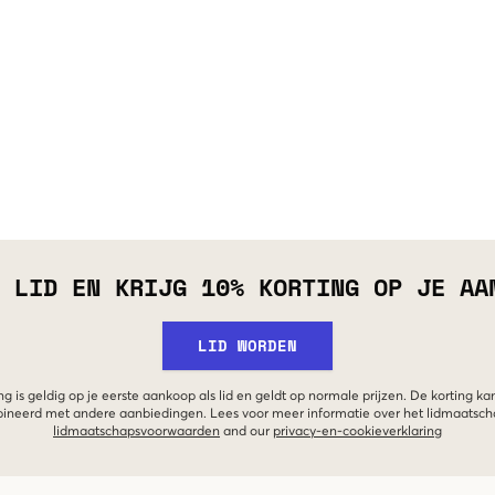
 LID EN KRIJG 10% KORTING OP JE AA
LID WORDEN
g is geldig op je eerste aankoop als lid en geldt op normale prijzen. De korting ka
neerd met andere aanbiedingen. Lees voor meer informatie over het lidmaatsc
lidmaatschapsvoorwaarden
and our
privacy-en-cookieverklaring