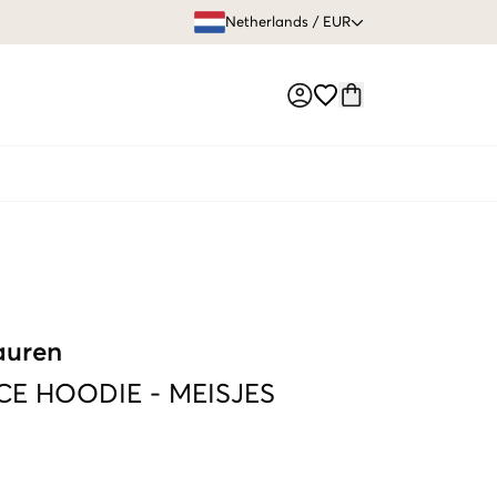
GRATIS VERZEN
Netherlands
/
EUR
Market switch
auren
CE HOODIE
-
MEISJES