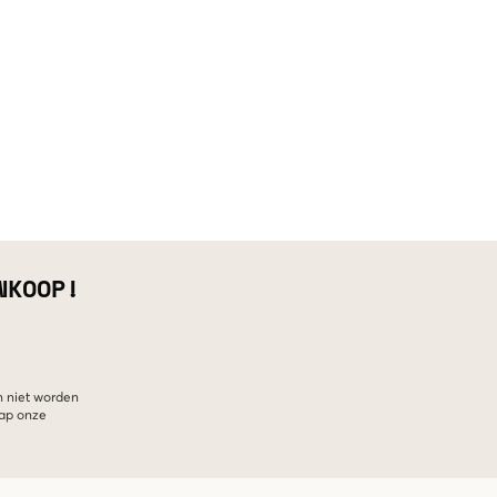
NKOOP!
n niet worden
hap onze