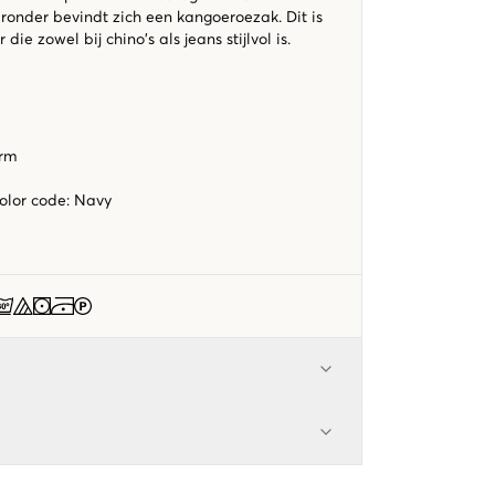
onder bevindt zich een kangoeroezak. Dit is
 die zowel bij chino's als jeans stijlvol is.
orm
t
color code
:
Navy