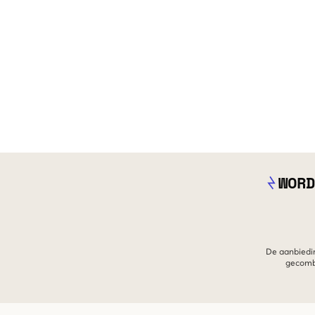
WORD
De aanbiedin
gecombi