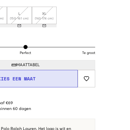
L
XL
cm)
(150-161 cm)
(163-174 cm)
Perfect
Te groot
MAATTABEL
KIES EEN MAAT
naf €69
 binnen 60 dagen
Polo Ralph Lauren. Het logo is wit en