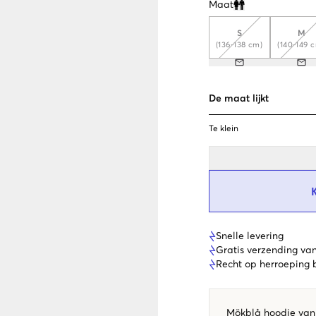
Maat
Clone modal
S
M
(136-138 cm)
(140-149 
De maat lijkt
Te klein
Snelle levering
Gratis verzending va
Recht op herroeping
Mökblå hoodie van 