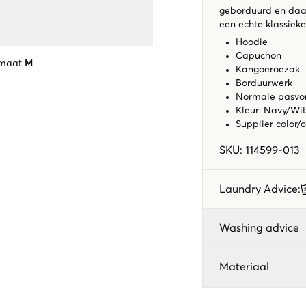
geborduurd en daar
een echte klassieker
Hoodie
Capuchon
 maat
M
Kangoeroezak
Borduurwerk
Normale pasv
Kleur: Navy/Wi
Supplier color/
SKU
:
114599-013
Laundry Advice
:
Washing advice
Materiaal